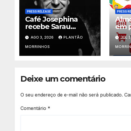
PRESS RELEASE
PRESS R
Café Josephina
Almo
recebe Sarau
em p
Clássico com o
de C
AGO 3, 2026
PLANTÃO
JUL 3
pianista Flávio
Jorg
Varani nesta terça-
Jard
MORRINHOS
MORRI
feira
Deixe um comentário
O seu endereço de e-mail não será publicado.
Ca
Comentário
*