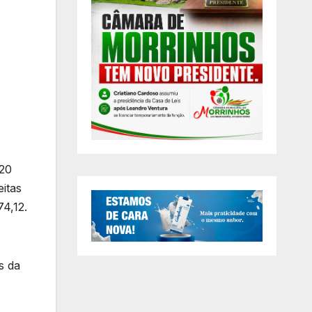
 20
itas
4,12.
s da