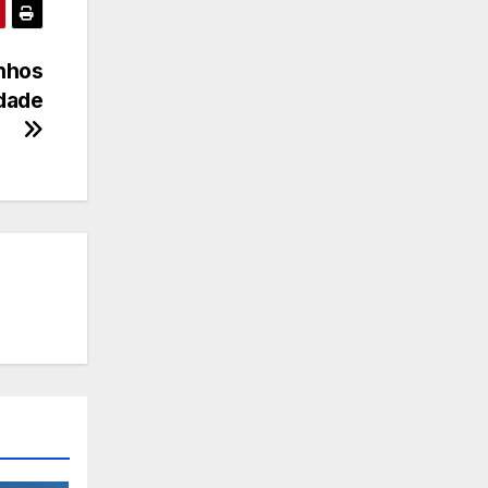
inhos
idade