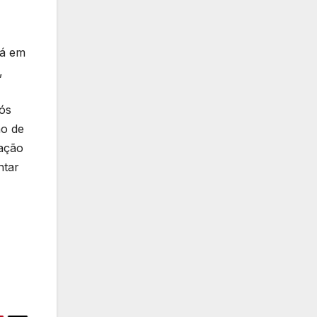
rá em
,
ós
ão de
iação
ntar