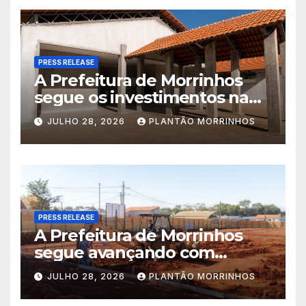
PRESS RELEASE
A Prefeitura de Morrinhos
segue os investimentos na
educação. A obra da Escola
JULHO 28, 2026
PLANTÃO MORRINHOS
Municipal Eudóxio de
Figueiredo avança em ritmo
acelerado e já ganha forma.
PRESS RELEASE
A Prefeitura de Morrinhos
segue avançando com
importantes investimentos
JULHO 28, 2026
PLANTÃO MORRINHOS
no Setor Arca de Noé.