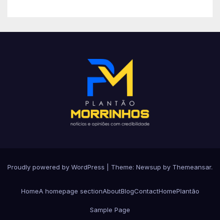
Proudly powered by WordPress
|
Theme: Newsup by
Themeansar
.
Home
A homepage section
About
Blog
Contact
Home
Plantão
Sample Page