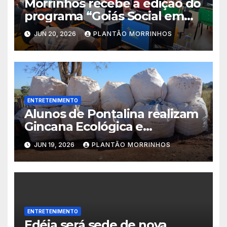
Morrinhos recebe a edição do
programa “Goiás Social em
Ação” com diversos serviços
JUN 20, 2026
PLANTÃO MORRINHOS
gratuitos
ENTRETENIMENTO
Alunos de Pontalina realizam
Gincana Ecológica e
conquistam visita ao Parque
JUN 19, 2026
PLANTÃO MORRINHOS
Jatobá Centenário em
Morrinhos.
ENTRETENIMENTO
Edéia será sede de nova