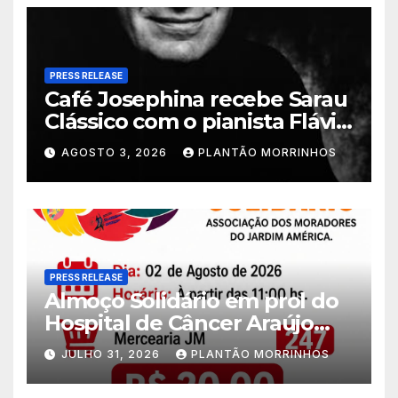
PRESS RELEASE
Café Josephina recebe Sarau
Clássico com o pianista Flávio
Varani nesta terça-feira
AGOSTO 3, 2026
PLANTÃO MORRINHOS
PRESS RELEASE
Almoço Solidário em prol do
Hospital de Câncer Araújo
Jorge é realizado no Jardim
JULHO 31, 2026
PLANTÃO MORRINHOS
América