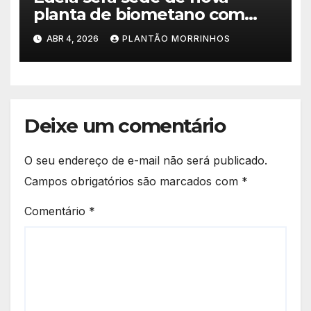
planta de biometano com
investimento de R$ 245
ABR 4, 2026
PLANTÃO MORRINHOS
milhões
Deixe um comentário
O seu endereço de e-mail não será publicado.
Campos obrigatórios são marcados com
*
Comentário
*