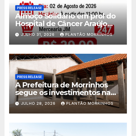
PRESS RELEASE
Almoço Solidário em prol do
Hospital de Câncer Araújo
Jorge é realizado no Jardim
JULHO 31, 2026
PLANTÃO MORRINHOS
América
PRESS RELEASE
A Prefeitura de Morrinhos
segue os investimentos na
educação. A obra da Escola
JULHO 28, 2026
PLANTÃO MORRINHOS
Municipal Eudóxio de
Figueiredo avança em ritmo
acelerado e já ganha forma.