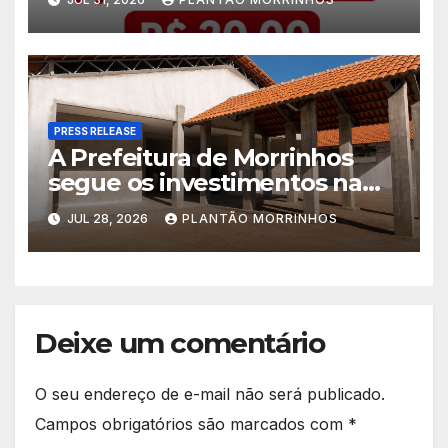
América
PRESS RELEASE
A Prefeitura de Morrinhos
segue os investimentos na
educação. A obra da Escola
JUL 28, 2026
PLANTÃO MORRINHOS
Municipal Eudóxio de
Figueiredo avança em ritmo
acelerado e já ganha forma.
Deixe um comentário
O seu endereço de e-mail não será publicado.
Campos obrigatórios são marcados com
*