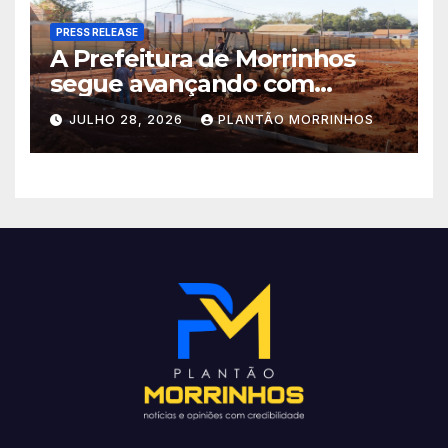
PRESS RELEASE
A Prefeitura de Morrinhos
segue avançando com
importantes investimentos
JULHO 28, 2026
PLANTÃO MORRINHOS
no Setor Arca de Noé.