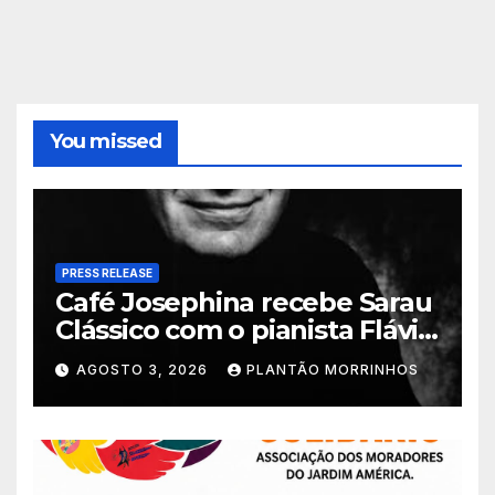
You missed
PRESS RELEASE
Café Josephina recebe Sarau
Clássico com o pianista Flávio
Varani nesta terça-feira
AGOSTO 3, 2026
PLANTÃO MORRINHOS