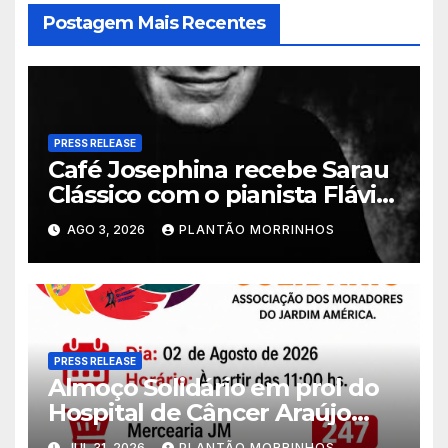
Postagem Mais Recentes
PRESS RELEASE
Café Josephina recebe Sarau
Clássico com o pianista Flávio
Varani nesta terça-feira
AGO 3, 2026
PLANTÃO MORRINHOS
PRESS RELEASE
Almoço Solidário em prol do
Hospital de Câncer Araújo
Jorge é realizado no Jardim
JUL 31, 2026
PLANTÃO MORRINHOS