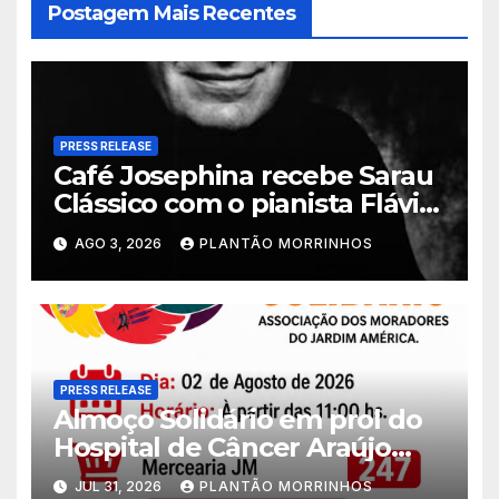
Postagem Mais Recentes
PRESS RELEASE
Café Josephina recebe Sarau
Clássico com o pianista Flávio
Varani nesta terça-feira
AGO 3, 2026
PLANTÃO MORRINHOS
PRESS RELEASE
Almoço Solidário em prol do
Hospital de Câncer Araújo
Jorge é realizado no Jardim
JUL 31, 2026
PLANTÃO MORRINHOS