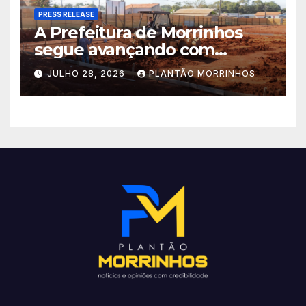
PRESS RELEASE
A Prefeitura de Morrinhos
segue avançando com
importantes investimentos
JULHO 28, 2026
PLANTÃO MORRINHOS
no Setor Arca de Noé.