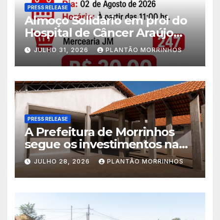
PRESS RELEASE
Almoço Solidário em prol do
Hospital de Câncer Araújo
Jorge é realizado no Jardim
JULHO 31, 2026
PLANTÃO MORRINHOS
América
PRESS RELEASE
A Prefeitura de Morrinhos
segue os investimentos na
educação. A obra da Escola
JULHO 28, 2026
PLANTÃO MORRINHOS
Municipal Eudóxio de
Figueiredo avança em ritmo
acelerado e já ganha forma.