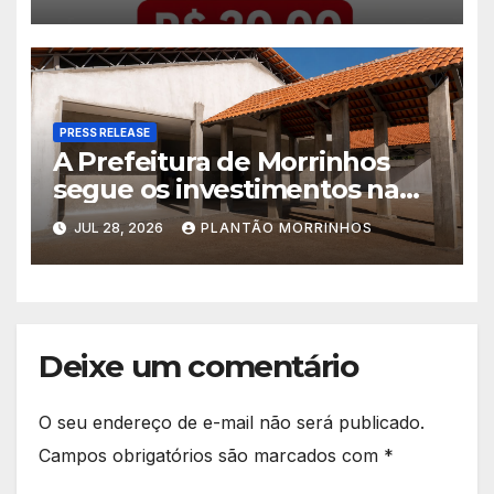
América
PRESS RELEASE
A Prefeitura de Morrinhos
segue os investimentos na
educação. A obra da Escola
JUL 28, 2026
PLANTÃO MORRINHOS
Municipal Eudóxio de
Figueiredo avança em ritmo
acelerado e já ganha forma.
Deixe um comentário
O seu endereço de e-mail não será publicado.
Campos obrigatórios são marcados com
*