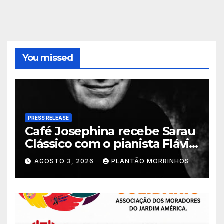
You missed
PRESS RELEASE
Café Josephina recebe Sarau
Clássico com o pianista Flávio
Varani nesta terça-feira
AGOSTO 3, 2026
PLANTÃO MORRINHOS