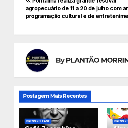
Navegação
Pontalina realiza grande festival
agropecuário de 11 a 20 de julho com a
de
programação cultural e de entretenim
Post
By
PLANTÃO MORRI
Postagem Mais Recentes
PRESS RELEASE
PRESS R