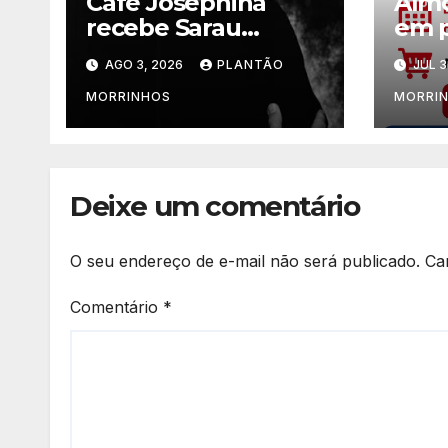
Café Josephina
Almo
recebe Sarau
em p
Clássico com o
de C
AGO 3, 2026
PLANTÃO
JUL 3
pianista Flávio
Jorg
Varani nesta terça-
Jard
MORRINHOS
MORRI
feira
Deixe um comentário
O seu endereço de e-mail não será publicado.
Ca
Comentário
*