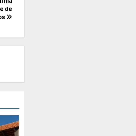
irma
de de
os