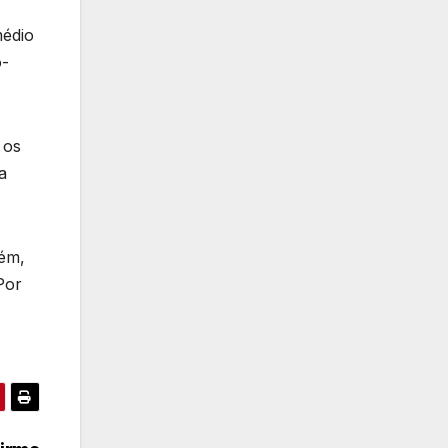
médio
o-
 os
a
bém,
Por