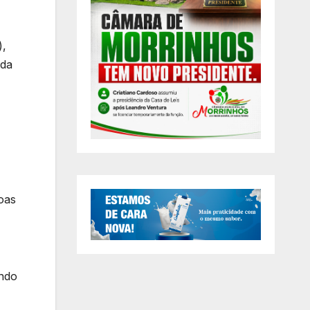
),
ada
oas
endo