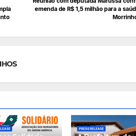
Reunião com deputada Marussa conf
mpla
emenda de R$ 1,5 milhão para a saú
ento
Morrinh
NHOS
ELEASE
PRESS RELEASE