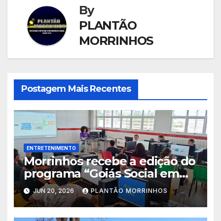
By
PLANTÃO
MORRINHOS
Postagem Mais Recentes
ENTRETENIMENTO
Morrinhos recebe a edição do
programa “Goiás Social em
Ação” com diversos serviços
JUN 20, 2026
PLANTÃO MORRINHOS
gratuitos