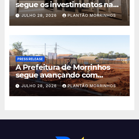
segue os investimentos na
educação. A obra da Escola
JULHO 28, 2026
PLANTÃO MORRINHOS
Municipal Eudóxio de
Figueiredo avança em ritmo
acelerado e já ganha forma.
PRESS RELEASE
A Prefeitura de Morrinhos
segue avançando com
importantes investimentos
JULHO 28, 2026
PLANTÃO MORRINHOS
no Setor Arca de Noé.