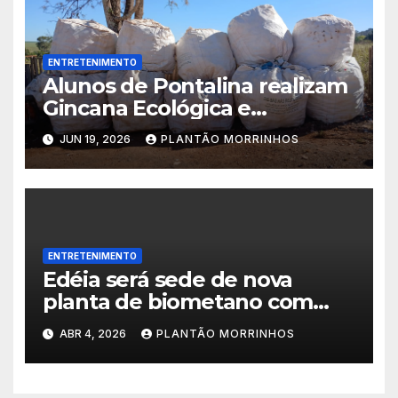
ENTRETENIMENTO
Alunos de Pontalina realizam
Gincana Ecológica e
conquistam visita ao Parque
JUN 19, 2026
PLANTÃO MORRINHOS
Jatobá Centenário em
Morrinhos.
ENTRETENIMENTO
Edéia será sede de nova
planta de biometano com
investimento de R$ 245
ABR 4, 2026
PLANTÃO MORRINHOS
milhões