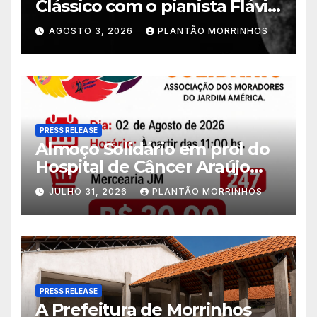
Clássico com o pianista Flávio
Varani nesta terça-feira
AGOSTO 3, 2026
PLANTÃO MORRINHOS
PRESS RELEASE
Almoço Solidário em prol do
Hospital de Câncer Araújo
Jorge é realizado no Jardim
JULHO 31, 2026
PLANTÃO MORRINHOS
América
PRESS RELEASE
A Prefeitura de Morrinhos