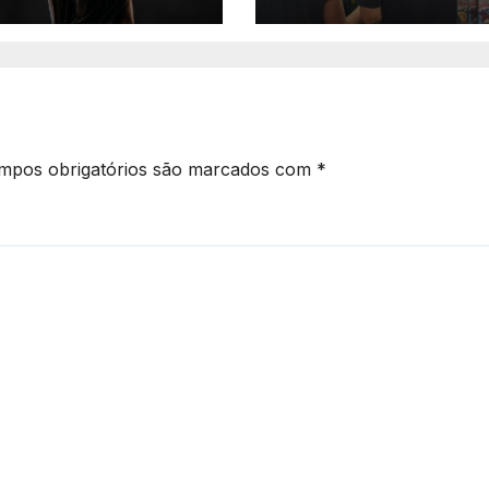
eminicídio da
supermercado 
companheira em
Morrinhos
as Novas
mpos obrigatórios são marcados com
*