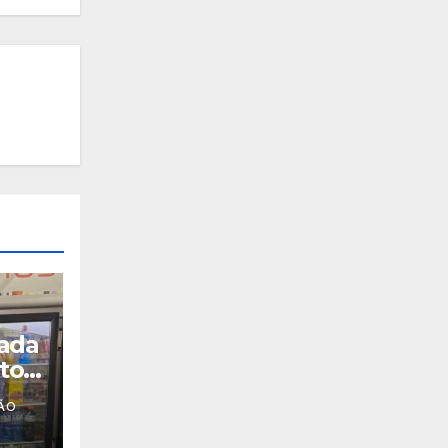
rada
tos
ÃO