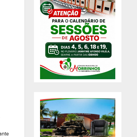
e
ante