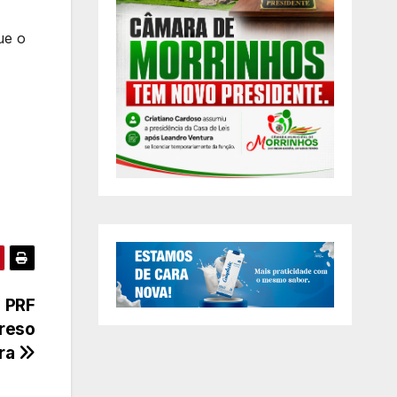
ue o
a PRF
preso
ara