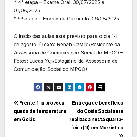
* 4ª etapa – Exame Oral: 30/07/2025 a
01/08/2025
* 5ª etapa – Exame de Currículo: 06/08/2025
O início das aulas está previsto para o dia 14
de agosto. (Texto: Renan Castro/Residente da
Assessoria de Comunicação Social do MPGO –
Fotos: Lucas Yuji/Estagiário da Assessoria de
Comunicação Social do MPGO)
Navegação
Frente fria provoca
Entrega de benefícios
queda de temperatura
do Goiás Social será
de
em Goiás
realizada nesta quarta-
Post
feira (11) em Morrinhos