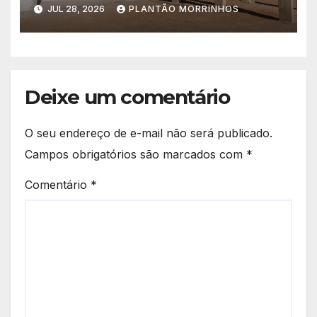
educação. A obra da Escola
JUL 28, 2026
PLANTÃO MORRINHOS
Municipal Eudóxio de
Figueiredo avança em ritmo
acelerado e já ganha forma.
Deixe um comentário
O seu endereço de e-mail não será publicado.
Campos obrigatórios são marcados com
*
Comentário
*