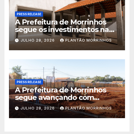
PRESS RELEASE
A Prefeitura de Morrinhos
segue os investimentos na
educação. A obra da Escola
JULHO 28, 2026
PLANTÃO MORRINHOS
Municipal Eudóxio de
Figueiredo avança em ritmo
acelerado e já ganha forma.
PRESS RELEASE
A Prefeitura de Morrinhos
segue avançando com
importantes investimentos
JULHO 28, 2026
PLANTÃO MORRINHOS
no Setor Arca de Noé.