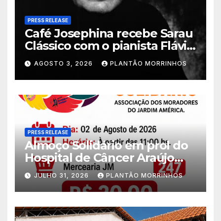
PRESS RELEASE
Café Josephina recebe Sarau
Clássico com o pianista Flávio
Varani nesta terça-feira
AGOSTO 3, 2026
PLANTÃO MORRINHOS
PRESS RELEASE
Almoço Solidário em prol do
Hospital de Câncer Araújo
Jorge é realizado no Jardim
JULHO 31, 2026
PLANTÃO MORRINHOS
América