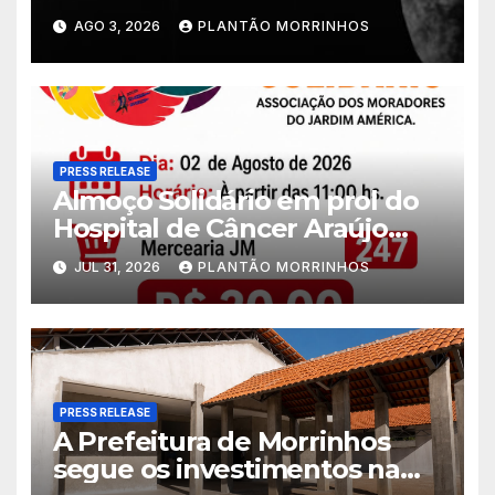
Varani nesta terça-feira
AGO 3, 2026
PLANTÃO MORRINHOS
PRESS RELEASE
Almoço Solidário em prol do
Hospital de Câncer Araújo
Jorge é realizado no Jardim
JUL 31, 2026
PLANTÃO MORRINHOS
América
PRESS RELEASE
A Prefeitura de Morrinhos
segue os investimentos na