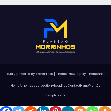
Proudly powered by WordPress
|
Theme: Newsup by
Themeansar
.
Home
A homepage section
About
Blog
Contact
Home
Plantão
Sample Page