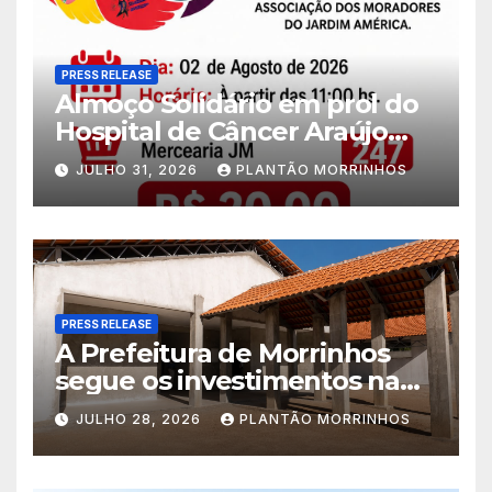
PRESS RELEASE
Almoço Solidário em prol do
Hospital de Câncer Araújo
Jorge é realizado no Jardim
JULHO 31, 2026
PLANTÃO MORRINHOS
América
PRESS RELEASE
A Prefeitura de Morrinhos
segue os investimentos na
educação. A obra da Escola
JULHO 28, 2026
PLANTÃO MORRINHOS
Municipal Eudóxio de
Figueiredo avança em ritmo
acelerado e já ganha forma.