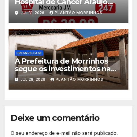
Hospital de Câncer Araújo
Jorge é realizado no Jardim
JUL 31, 2026
PLANTÃO MORRINHOS
América
PRESS RELEASE
A Prefeitura de Morrinhos
segue os investimentos na
educação. A obra da Escola
JUL 28, 2026
PLANTÃO MORRINHOS
Municipal Eudóxio de
Figueiredo avança em ritmo
acelerado e já ganha forma.
Deixe um comentário
O seu endereço de e-mail não será publicado.