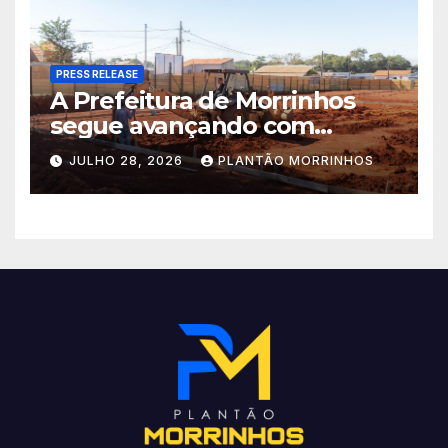
PRESS RELEASE
A Prefeitura de Morrinhos
segue avançando com
importantes investimentos
JULHO 28, 2026
PLANTÃO MORRINHOS
no Setor Arca de Noé.