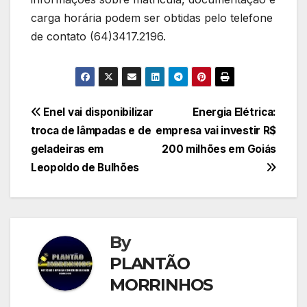
carga horária podem ser obtidas pelo telefone
de contato (64)3417.2196.
Navegação
Enel vai disponibilizar
Energia Elétrica:
troca de lâmpadas e de
empresa vai investir R$
de
geladeiras em
200 milhões em Goiás
Post
Leopoldo de Bulhões
By
PLANTÃO
MORRINHOS