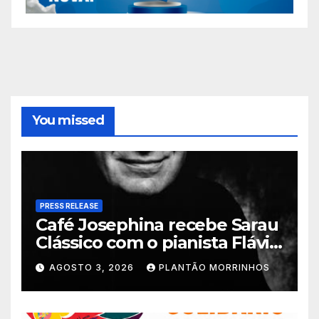
You missed
PRESS RELEASE
Café Josephina recebe Sarau
Clássico com o pianista Flávio
Varani nesta terça-feira
AGOSTO 3, 2026
PLANTÃO MORRINHOS