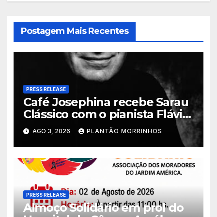
Postagem Mais Recentes
PRESS RELEASE
Café Josephina recebe Sarau
Clássico com o pianista Flávio
Varani nesta terça-feira
AGO 3, 2026
PLANTÃO MORRINHOS
PRESS RELEASE
Almoço Solidário em prol do