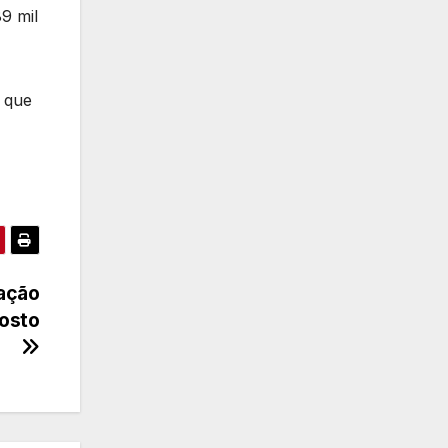
9 mil
 que
cação
gosto