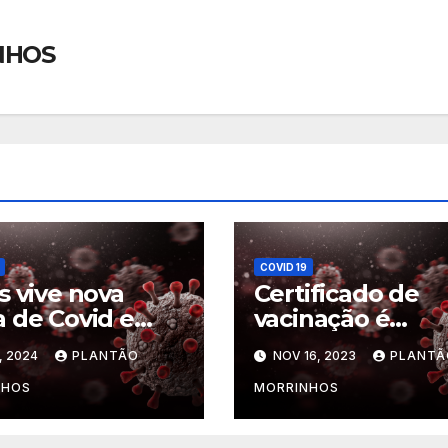
NHOS
COVID 19
s vive nova
Certificado de
 de Covid e
vacinação é
stra quase 5
obrigatório para
, 2024
PLANTÃO
NOV 16, 2023
PLANTÃ
s mais casos
matrícula escola
 mesmo
NHOS
MORRINHOS
odo de 2023, diz
de