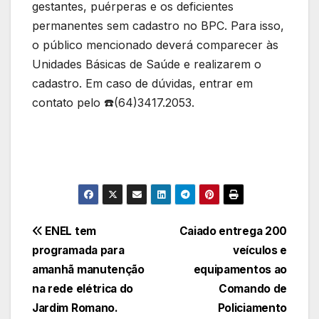
gestantes, puérperas e os deficientes
permanentes sem cadastro no BPC. Para isso,
o público mencionado deverá comparecer às
Unidades Básicas de Saúde e realizarem o
cadastro. Em caso de dúvidas, entrar em
contato pelo ☎️(64)3417.2053.
Navegação
ENEL tem
Caiado entrega 200
programada para
veículos e
de
amanhã manutenção
equipamentos ao
Post
na rede elétrica do
Comando de
Jardim Romano.
Policiamento