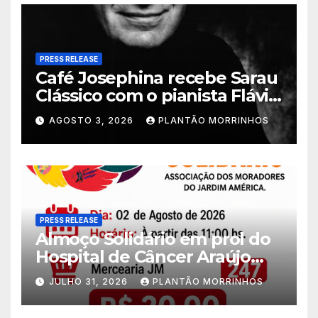
PRESS RELEASE
Café Josephina recebe Sarau
Clássico com o pianista Flávio
Varani nesta terça-feira
AGOSTO 3, 2026
PLANTÃO MORRINHOS
PRESS RELEASE
Almoço Solidário em prol do
Hospital de Câncer Araújo
Jorge é realizado no Jardim
JULHO 31, 2026
PLANTÃO MORRINHOS
América