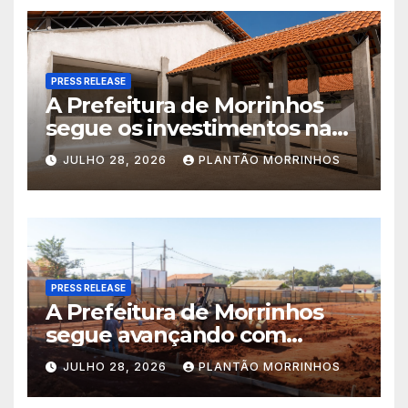
PRESS RELEASE
A Prefeitura de Morrinhos
segue os investimentos na
educação. A obra da Escola
JULHO 28, 2026
PLANTÃO MORRINHOS
Municipal Eudóxio de
Figueiredo avança em ritmo
acelerado e já ganha forma.
PRESS RELEASE
A Prefeitura de Morrinhos
segue avançando com
importantes investimentos
JULHO 28, 2026
PLANTÃO MORRINHOS
no Setor Arca de Noé.