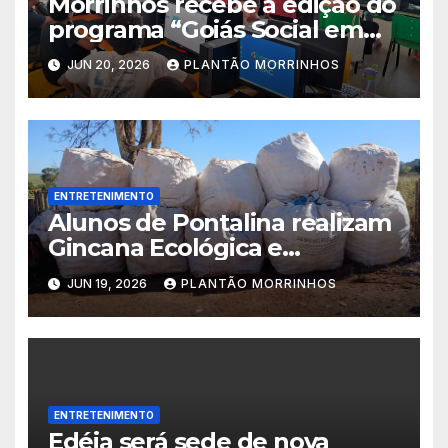
Morrinhos recebe a edição do
programa “Goiás Social em
Ação” com diversos serviços
JUN 20, 2026
PLANTÃO MORRINHOS
gratuitos
ENTRETENIMENTO
Alunos de Pontalina realizam
Gincana Ecológica e
conquistam visita ao Parque
JUN 19, 2026
PLANTÃO MORRINHOS
Jatobá Centenário em
Morrinhos.
ENTRETENIMENTO
Edéia será sede de nova