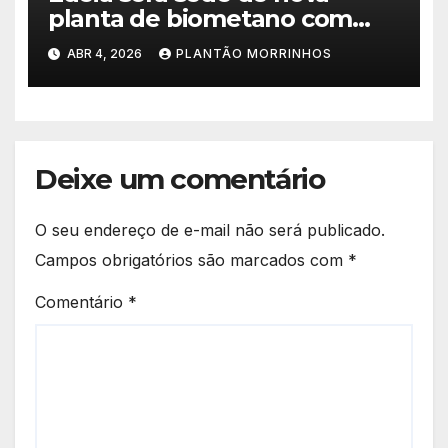
planta de biometano com
investimento de R$ 245
ABR 4, 2026
PLANTÃO MORRINHOS
milhões
Deixe um comentário
O seu endereço de e-mail não será publicado.
Campos obrigatórios são marcados com
*
Comentário
*