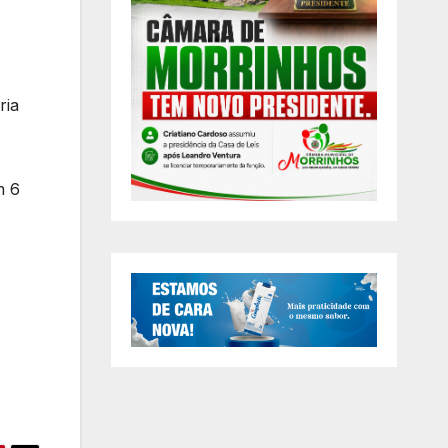
ria
m 6