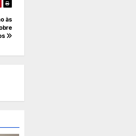
ão às
sobre
os