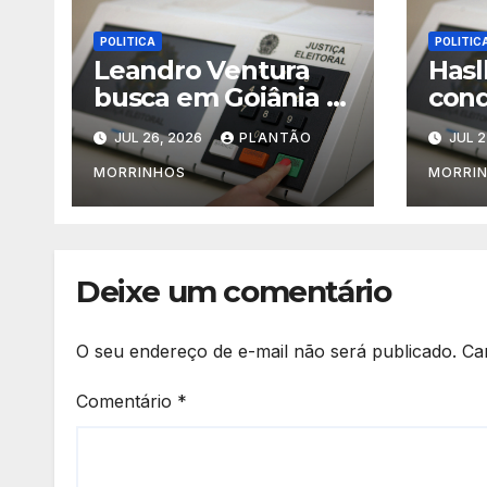
POLITICA
POLITIC
Leandro Ventura
Hasl
busca em Goiânia o
cond
fortalecimento para
nome
JUL 26, 2026
PLANTÃO
JUL 2
sua pré-candidatura
def
cand
MORRINHOS
MORRI
em 
Deixe um comentário
O seu endereço de e-mail não será publicado.
Ca
Comentário
*