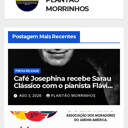
MORRINHOS
Postagem Mais Recentes
PRESS RELEASE
Café Josephina recebe Sarau
Clássico com o pianista Flávio
Varani nesta terça-feira
AGO 3, 2026
PLANTÃO MORRINHOS