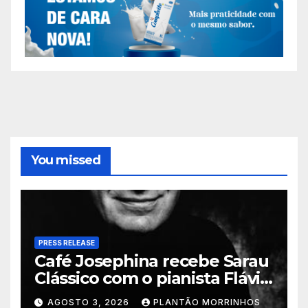
You missed
PRESS RELEASE
Café Josephina recebe Sarau
Clássico com o pianista Flávio
Varani nesta terça-feira
AGOSTO 3, 2026
PLANTÃO MORRINHOS