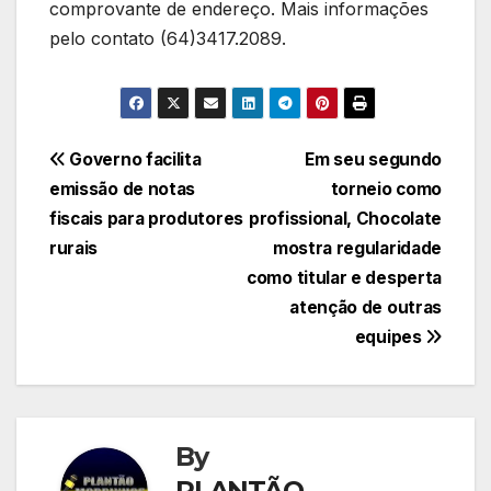
comprovante de endereço. Mais informações
pelo contato (64)3417.2089.
Navegação
Governo facilita
Em seu segundo
emissão de notas
torneio como
de
fiscais para produtores
profissional, Chocolate
Post
rurais
mostra regularidade
como titular e desperta
atenção de outras
equipes
By
PLANTÃO