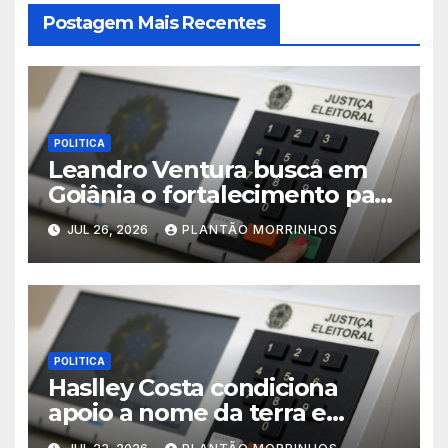
Postagem Mais Recentes
POLITICA
Leandro Ventura busca em
Goiânia o fortalecimento para
sua pré-candidatura
JUL 26, 2026
PLANTÃO MORRINHOS
POLITICA
Haslley Costa condiciona
apoio a nome da terra e
defende candidatura única