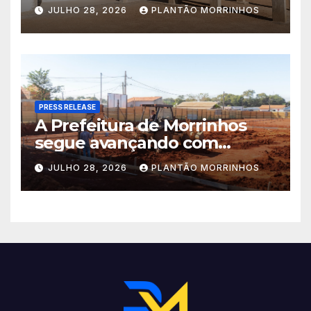
educação. A obra da Escola
JULHO 28, 2026
PLANTÃO MORRINHOS
Municipal Eudóxio de
Figueiredo avança em ritmo
acelerado e já ganha forma.
PRESS RELEASE
A Prefeitura de Morrinhos
segue avançando com
importantes investimentos
JULHO 28, 2026
PLANTÃO MORRINHOS
no Setor Arca de Noé.