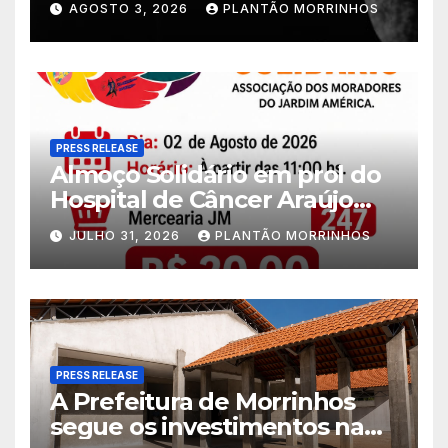
AGOSTO 3, 2026
PLANTÃO MORRINHOS
PRESS RELEASE
Almoço Solidário em prol do
Hospital de Câncer Araújo
Jorge é realizado no Jardim
JULHO 31, 2026
PLANTÃO MORRINHOS
América
PRESS RELEASE
A Prefeitura de Morrinhos
segue os investimentos na