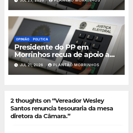
JUL 23, 2026
PLANTÃO MORRINHOS
em Morrinhos
OPINIÃO
POLITICA
Presidente do PP em
Morrinhos recua de apoio a
Magal e declara aliança com
JUL 21, 2026
PLANTÃO MORRINHOS
Terezinha Amaral
2 thoughts on “Vereador Wesley
Santos renuncia tesouraria da mesa
diretora da Câmara.”