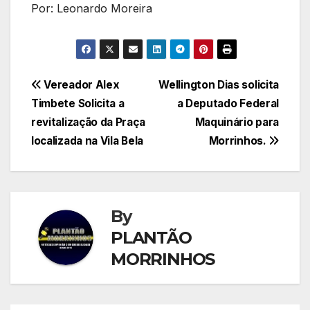
Por: Leonardo Moreira
Navegação
Vereador Alex
Wellington Dias solicita
Timbete Solicita a
a Deputado Federal
de
revitalização da Praça
Maquinário para
Post
localizada na Vila Bela
Morrinhos.
By
PLANTÃO
MORRINHOS