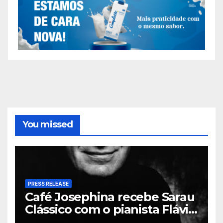
You missed
PRESS RELEASE
Café Josephina recebe Sarau
Clássico com o pianista Flávio
Varani nesta terça-feira