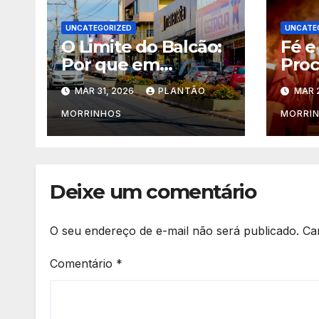
UNCATEGORIZED
UNCATE
O Limite do Balcão:
Fé e
Por que em
Proc
Morrinhos o Cliente
Foga
MAR 31, 2026
PLANTÃO
MAR 
nem Sempre tem
Morr
Razão
MORRINHOS
MORRI
Deixe um comentário
O seu endereço de e-mail não será publicado.
Ca
Comentário
*