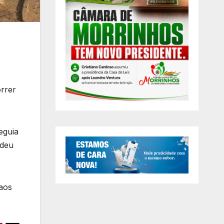
rrer
eguia
rdeu
 aos