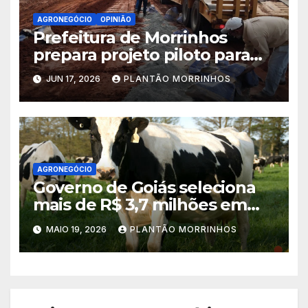
AGRONEGÓCIO
OPINIÃO
Prefeitura de Morrinhos
prepara projeto piloto para
aplicação de solo-cimento em
JUN 17, 2026
PLANTÃO MORRINHOS
estradas vicinais
AGRONEGÓCIO
Governo de Goiás seleciona
mais de R$ 3,7 milhões em
propostas no PAA Leite 2026
MAIO 19, 2026
PLANTÃO MORRINHOS