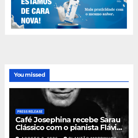
You missed
PRESS RELEASE
Café Josephina recebe Sarau
Clássico com o pianista Flávio
Varani nesta terça-feira