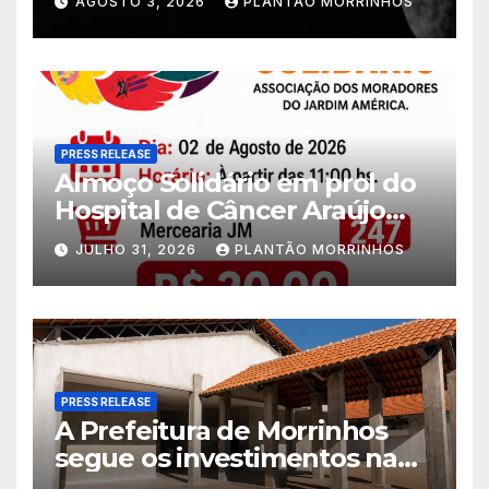
AGOSTO 3, 2026
PLANTÃO MORRINHOS
PRESS RELEASE
Almoço Solidário em prol do
Hospital de Câncer Araújo
Jorge é realizado no Jardim
JULHO 31, 2026
PLANTÃO MORRINHOS
América
PRESS RELEASE
A Prefeitura de Morrinhos
segue os investimentos na
educação. A obra da Escola