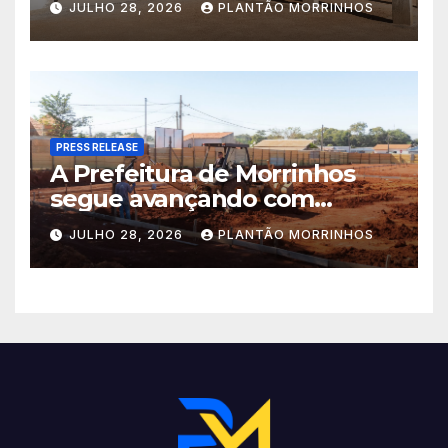
JULHO 28, 2026
PLANTÃO MORRINHOS
Municipal Eudóxio de
Figueiredo avança em ritmo
acelerado e já ganha forma.
PRESS RELEASE
A Prefeitura de Morrinhos
segue avançando com
importantes investimentos
JULHO 28, 2026
PLANTÃO MORRINHOS
no Setor Arca de Noé.