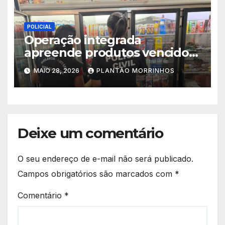
POLICIAL
Operação integrada
apreende produtos vencidos
e impróprios para consumo
MAIO 28, 2026
PLANTÃO MORRINHOS
em supermercado de
Morrinhos
Deixe um comentário
O seu endereço de e-mail não será publicado.
Campos obrigatórios são marcados com
*
Comentário
*