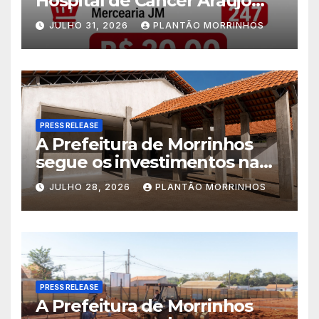
Hospital de Câncer Araújo
Jorge é realizado no Jardim
JULHO 31, 2026
PLANTÃO MORRINHOS
América
PRESS RELEASE
A Prefeitura de Morrinhos
segue os investimentos na
educação. A obra da Escola
JULHO 28, 2026
PLANTÃO MORRINHOS
Municipal Eudóxio de
Figueiredo avança em ritmo
acelerado e já ganha forma.
PRESS RELEASE
A Prefeitura de Morrinhos