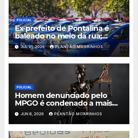
POLICIAL
Ex-prefeito de Pontalina é
baleado no meio da rua;
suspeito fugiu
JUL 21, 2026
PLANTÃO MORRINHOS
POLICIAL
Homem denunciado pelo
MPGO é condenado a mais
de 43 anos de prisão em caso
JUN 8, 2026
PLANTÃO MORRINHOS
de feminicídio da ex-
companheira em Caldas
Novas