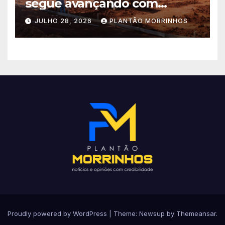
segue avançando com
importantes investimentos
JULHO 28, 2026
PLANTÃO MORRINHOS
no Setor Arca de Noé.
Proudly powered by WordPress
|
Theme: Newsup by
Themeansar
.