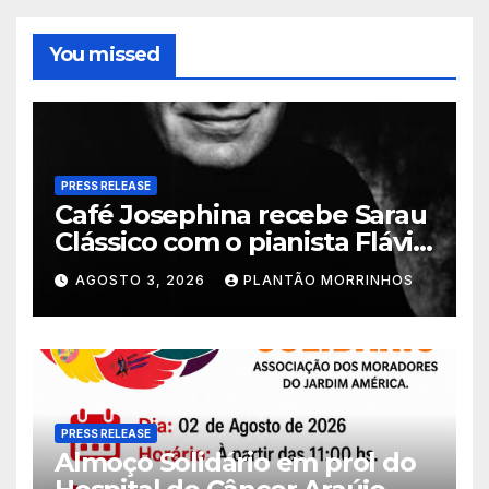
You missed
PRESS RELEASE
Café Josephina recebe Sarau
Clássico com o pianista Flávio
Varani nesta terça-feira
AGOSTO 3, 2026
PLANTÃO MORRINHOS
PRESS RELEASE
Almoço Solidário em prol do