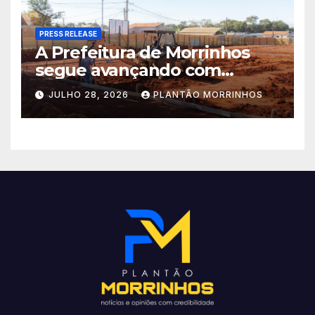
PRESS RELEASE
A Prefeitura de Morrinhos
segue avançando com
importantes investimentos
JULHO 28, 2026
PLANTÃO MORRINHOS
no Setor Arca de Noé.