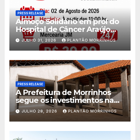
PRESS RELEASE
Almoço Solidário em prol do
Hospital de Câncer Araújo
Jorge é realizado no Jardim
JULHO 31, 2026
PLANTÃO MORRINHOS
América
PRESS RELEASE
A Prefeitura de Morrinhos
segue os investimentos na
educação. A obra da Escola
JULHO 28, 2026
PLANTÃO MORRINHOS
Municipal Eudóxio de
Figueiredo avança em ritmo
acelerado e já ganha forma.