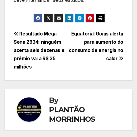
Navegação
Resultado Mega-
Equatorial Goiás alerta
Sena 2634: ninguém
para aumento do
de
acerta seis dezenas e
consumo de energia no
Post
prêmio vai a R$ 35
calor
milhões
By
PLANTÃO
MORRINHOS