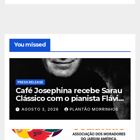
You missed
PRESS RELEASE
Café Josephina recebe Sarau
Clássico com o pianista Flávio
Varani nesta terça-feira
AGOSTO 3, 2026
PLANTÃO MORRINHOS