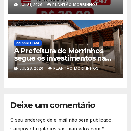
Jorge é realizado no Jardim
JUL 31, 2026
PLANTÃO MORRINHOS
América
PRESS RELEASE
A Prefeitura de Morrinhos
segue os investimentos na
educação. A obra da Escola
JUL 28, 2026
PLANTÃO MORRINHOS
Municipal Eudóxio de
Figueiredo avança em ritmo
acelerado e já ganha forma.
Deixe um comentário
O seu endereço de e-mail não será publicado.
Campos obrigatórios são marcados com
*