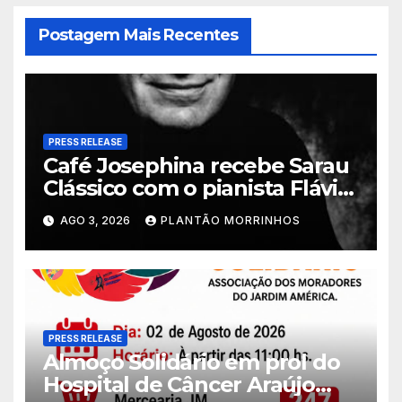
Postagem Mais Recentes
PRESS RELEASE
Café Josephina recebe Sarau
Clássico com o pianista Flávio
Varani nesta terça-feira
AGO 3, 2026
PLANTÃO MORRINHOS
PRESS RELEASE
Almoço Solidário em prol do
Hospital de Câncer Araújo