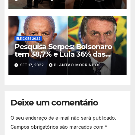
E DISCURSO DE ÓDIO EM
CAMPANHAS
ELEIÇÕES 2022
Pesquisa Serpes: Bolsonaro
tem 38,7% e Lula 36% das
intenções de votos em Goiás
SET 17, 2022
PLANTÃO MORRINHOS
Deixe um comentário
O seu endereço de e-mail não será publicado.
Campos obrigatórios são marcados com
*