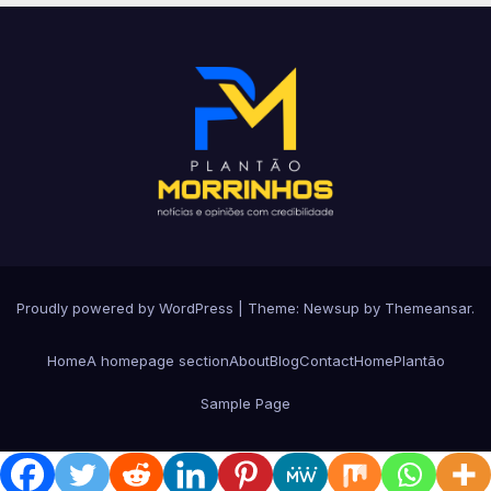
Proudly powered by WordPress
|
Theme: Newsup by
Themeansar
.
Home
A homepage section
About
Blog
Contact
Home
Plantão
Sample Page