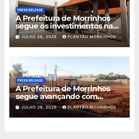
PRESS RELEASE
A Prefeitura de Morrinhos
segue os investimentos na
educação. A obra da Escola
JULHO 28, 2026
PLANTÃO MORRINHOS
Municipal Eudóxio de
Figueiredo avança em ritmo
acelerado e já ganha forma.
PRESS RELEASE
A Prefeitura de Morrinhos
segue avançando com
importantes investimentos
JULHO 28, 2026
PLANTÃO MORRINHOS
no Setor Arca de Noé.