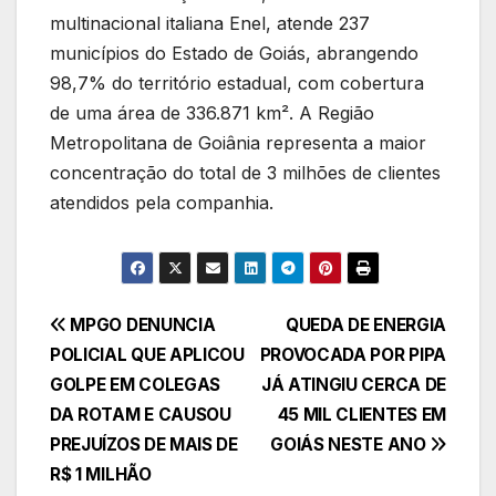
multinacional italiana Enel, atende 237
municípios do Estado de Goiás, abrangendo
98,7% do território estadual, com cobertura
de uma área de 336.871 km². A Região
Metropolitana de Goiânia representa a maior
concentração do total de 3 milhões de clientes
atendidos pela companhia.
Navegação
MPGO DENUNCIA
QUEDA DE ENERGIA
POLICIAL QUE APLICOU
PROVOCADA POR PIPA
de
GOLPE EM COLEGAS
JÁ ATINGIU CERCA DE
Post
DA ROTAM E CAUSOU
45 MIL CLIENTES EM
PREJUÍZOS DE MAIS DE
GOIÁS NESTE ANO
R$ 1 MILHÃO