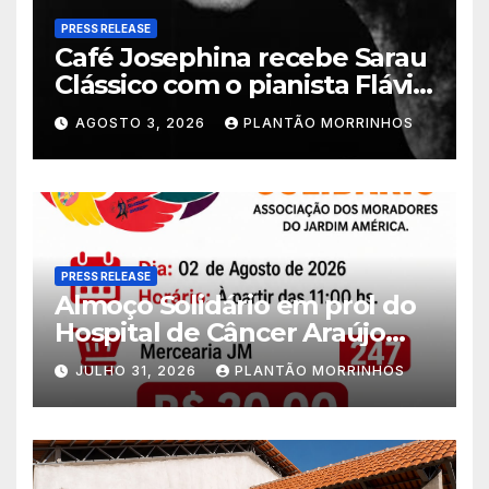
PRESS RELEASE
Café Josephina recebe Sarau
Clássico com o pianista Flávio
Varani nesta terça-feira
AGOSTO 3, 2026
PLANTÃO MORRINHOS
PRESS RELEASE
Almoço Solidário em prol do
Hospital de Câncer Araújo
Jorge é realizado no Jardim
JULHO 31, 2026
PLANTÃO MORRINHOS
América