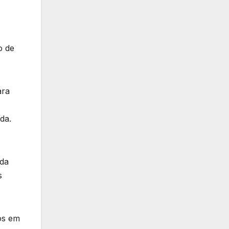
o de
ara
da.
 da
s
tos em