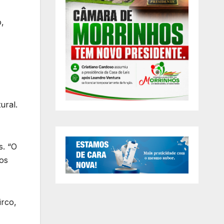
o,
ural.
s. “O
mos
irco,