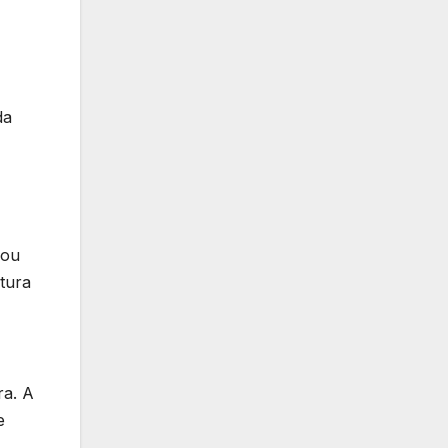
da
çou
tura
ra. A
e