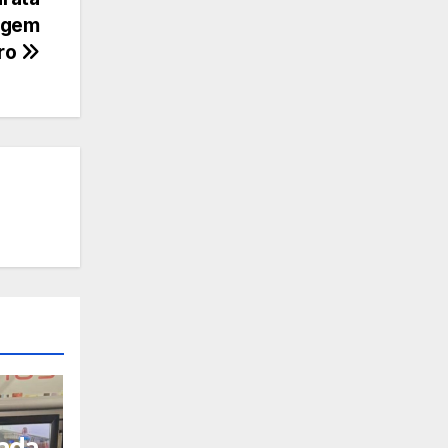
agem
iro
rada