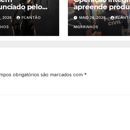
nciado pelo
apreende produ
O é condenado
vencidos e
, 2026
PLANTÃO
MAIO 28, 2026
PLANT
is de 43 anos
impróprios para
risão em caso
consumo em
NHOS
MORRINHOS
eminicídio da
supermercado 
companheira em
Morrinhos
as Novas
mpos obrigatórios são marcados com
*