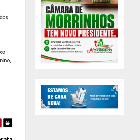
ados
exo
nino,
rata