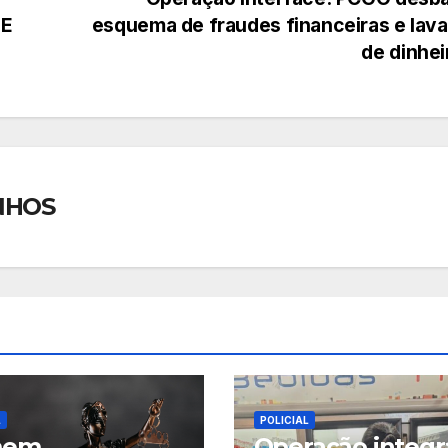
DE
esquema de fraudes financeiras e lav
de dinhe
NHOS
L
POLICIAL
mem
Operação integ