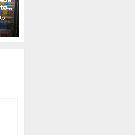
tos
ÃO
de