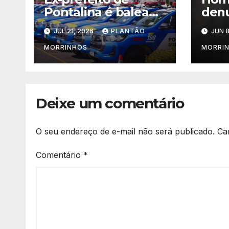
Pontalina é baleado
denu
no meio da rua;
MPG
JUL 21, 2026
PLANTÃO
JUN 8
suspeito fugiu
a ma
de p
MORRINHOS
MORRI
de f
ex-
Cald
Deixe um comentário
O seu endereço de e-mail não será publicado.
Ca
Comentário
*