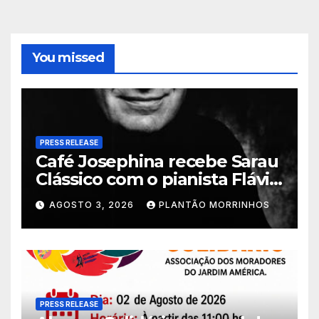
You missed
PRESS RELEASE
Café Josephina recebe Sarau
Clássico com o pianista Flávio
Varani nesta terça-feira
AGOSTO 3, 2026
PLANTÃO MORRINHOS
PRESS RELEASE