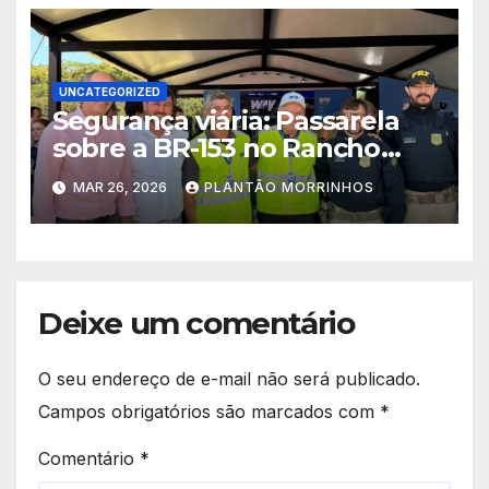
UNCATEGORIZED
Segurança viária: Passarela
sobre a BR-153 no Rancho
Alegre sairá do papel em 100
MAR 26, 2026
PLANTÃO MORRINHOS
dias
Deixe um comentário
O seu endereço de e-mail não será publicado.
Campos obrigatórios são marcados com
*
Comentário
*