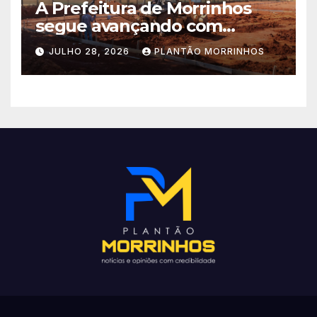
A Prefeitura de Morrinhos
segue avançando com
importantes investimentos
JULHO 28, 2026
PLANTÃO MORRINHOS
no Setor Arca de Noé.