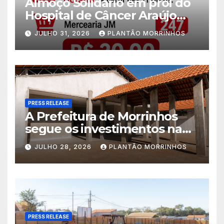
Almoço Solidário em prol do
Hospital de Câncer Araújo
Jorge é realizado no Jardim
JULHO 31, 2026
PLANTÃO MORRINHOS
América
PRESS RELEASE
A Prefeitura de Morrinhos
segue os investimentos na
educação. A obra da Escola
JULHO 28, 2026
PLANTÃO MORRINHOS
Municipal Eudóxio de
Figueiredo avança em ritmo
acelerado e já ganha forma.
PRESS RELEASE