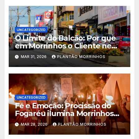
UNCATEGORIZED
O Limite do Balcão: Por que
em Morrinhos o Cliente nem
Sempre tem Razão
MAR 31, 2026
PLANTÃO MORRINHOS
UNCATEGORIZED
Fé e Emoção: Procissão do
Fogaréu ilumina Morrinhos
no dia 30
MAR 28, 2026
PLANTÃO MORRINHOS