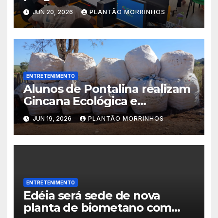
Ação” com diversos serviços
JUN 20, 2026
PLANTÃO MORRINHOS
gratuitos
ENTRETENIMENTO
Alunos de Pontalina realizam
Gincana Ecológica e
conquistam visita ao Parque
JUN 19, 2026
PLANTÃO MORRINHOS
Jatobá Centenário em
Morrinhos.
ENTRETENIMENTO
Edéia será sede de nova
planta de biometano com