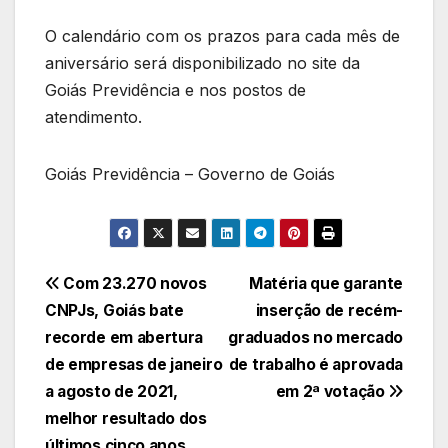
O calendário com os prazos para cada mês de
aniversário será disponibilizado no site da
Goiás Previdência e nos postos de
atendimento.
Goiás Previdência – Governo de Goiás
Navegação
Com 23.270 novos
Matéria que garante
CNPJs, Goiás bate
inserção de recém-
de
recorde em abertura
graduados no mercado
Post
de empresas de janeiro
de trabalho é aprovada
a agosto de 2021,
em 2ª votação
melhor resultado dos
últimos cinco anos