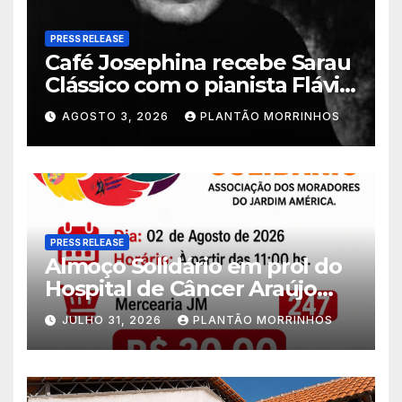
PRESS RELEASE
Café Josephina recebe Sarau
Clássico com o pianista Flávio
Varani nesta terça-feira
AGOSTO 3, 2026
PLANTÃO MORRINHOS
PRESS RELEASE
Almoço Solidário em prol do
Hospital de Câncer Araújo
Jorge é realizado no Jardim
JULHO 31, 2026
PLANTÃO MORRINHOS
América