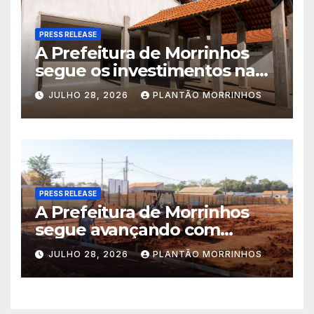
PRESS RELEASE
A Prefeitura de Morrinhos
segue os investimentos na
educação. A obra da Escola
JULHO 28, 2026
PLANTÃO MORRINHOS
Municipal Eudóxio de
Figueiredo avança em ritmo
acelerado e já ganha forma.
PRESS RELEASE
A Prefeitura de Morrinhos
segue avançando com
importantes investimentos
JULHO 28, 2026
PLANTÃO MORRINHOS
no Setor Arca de Noé.