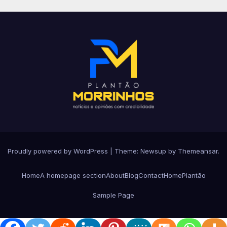
Proudly powered by WordPress
|
Theme: Newsup by
Themeansar
.
Home
A homepage section
About
Blog
Contact
Home
Plantão
Sample Page