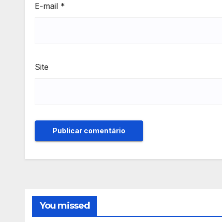
E-mail
*
Site
You missed