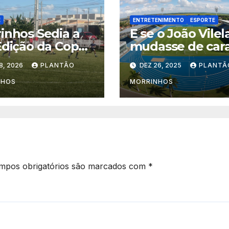
E
ENTRETENIMENTO
ESPORTE
inhos Sedia a
E se o João Vilel
Edição da Copa
mudasse de car
 de Futebol
Uma visão
8, 2026
PLANTÃO
DEZ 26, 2025
PLANTÃ
 Recorde de
hipotética para 
tas e Olheiros
futuro do espor
NHOS
MORRINHOS
randes Clubes
em Morrinhos
mpos obrigatórios são marcados com
*