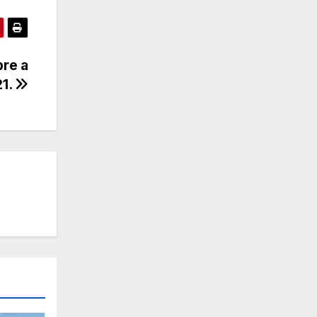
bre a
21.