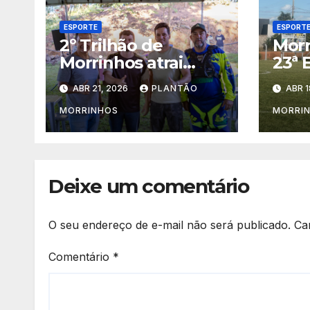
ESPORTE
ESPORT
2º Trilhão de
Morr
Morrinhos atrai
23ª 
turistas e
Ouro
ABR 21, 2026
PLANTÃO
ABR 1
movimenta a
com
economia local
Atle
MORRINHOS
MORRI
de G
Deixe um comentário
O seu endereço de e-mail não será publicado.
Ca
Comentário
*