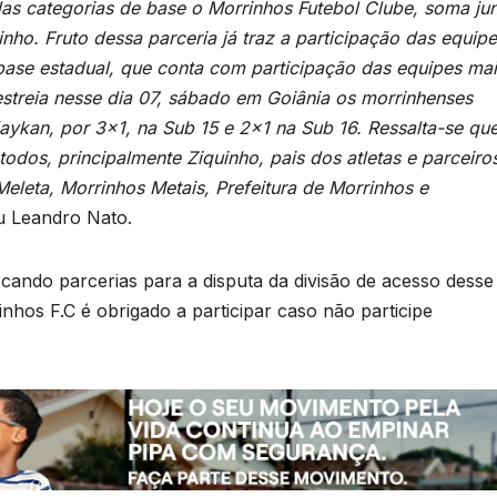
das categorias de base o Morrinhos Futebol Clube, soma jun
nho. Fruto dessa parceria já traz a participação das equip
base estadual, que conta com participação das equipes ma
estreia nesse dia 07, sábado em Goiânia os morrinhenses
aykan, por 3×1, na Sub 15 e 2×1 na Sub 16. Ressalta-se qu
todos, principalmente Ziquinho, pais dos atletas e parceiro
eleta, Morrinhos Metais, Prefeitura de Morrinhos e
 Leandro Nato.
cando parcerias para a disputa da divisão de acesso desse
hos F.C é obrigado a participar caso não participe