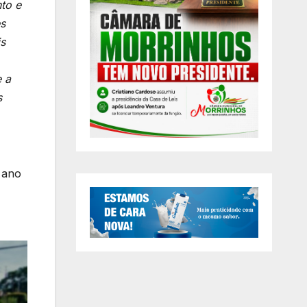
to e
es
is
e a
s
 ano