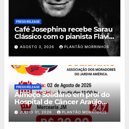
PRESS RELEASE
Café Josephina recebe Sarau
Clássico com o pianista Flávio
Varani nesta terça-feira
AGOSTO 3, 2026
PLANTÃO MORRINHOS
PRESS RELEASE
Almoço Solidário em prol do
Hospital de Câncer Araújo
Jorge é realizado no Jardim
JULHO 31, 2026
PLANTÃO MORRINHOS
América