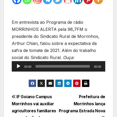
Em entrevista ao Programa de rádio
MORRINHOS ALERTA pela 98,7FM o
presidente do Sindicato Rural de Morrinhos,
Arthur Chiari, falou sobre a expectativa da
safra de tomate de 2021. Além do trabalho
Tocador
social do Sindicato Rural.
Ouça:
de
00:00
00:00
áudio
Navegação
IF Goiano Campus
Prefeitura de
Morrinhos vai auxiliar
Morrinhos lança
de
agricultores familiares
Programa Estrada Nova