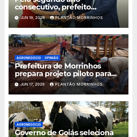
consecutivo, prefeito
Maycllyn Carreiro recebe
JUN 19, 2026
PLANTÃO MORRINHOS
Prêmio Prefeito Amigo da
Agricultura Familiar
AGRONEGÓCIO
OPINIÃO
Prefeitura de Morrinhos
prepara projeto piloto para
aplicação de solo-cimento em
JUN 17, 2026
PLANTÃO MORRINHOS
estradas vicinais
AGRONEGÓCIO
Governo de Goiás seleciona