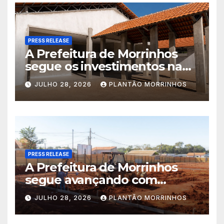
PRESS RELEASE
A Prefeitura de Morrinhos
segue os investimentos na
educação. A obra da Escola
JULHO 28, 2026
PLANTÃO MORRINHOS
Municipal Eudóxio de
Figueiredo avança em ritmo
acelerado e já ganha forma.
PRESS RELEASE
A Prefeitura de Morrinhos
segue avançando com
importantes investimentos
JULHO 28, 2026
PLANTÃO MORRINHOS
no Setor Arca de Noé.