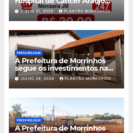
Hospital de Câncer Araújo
Jorge é realizado no Jardim
JULHO 31, 2026
PLANTÃO MORRINHOS
América
PRESS RELEASE
A Prefeitura de Morrinhos
segue os investimentos na
educação. A obra da Escola
JULHO 28, 2026
PLANTÃO MORRINHOS
Municipal Eudóxio de
Figueiredo avança em ritmo
acelerado e já ganha forma.
PRESS RELEASE
A Prefeitura de Morrinhos