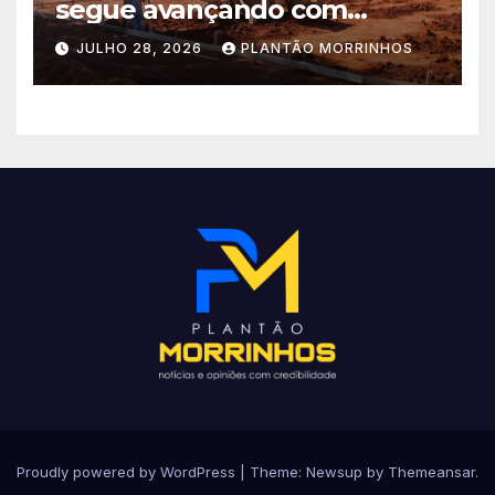
segue avançando com
importantes investimentos
JULHO 28, 2026
PLANTÃO MORRINHOS
no Setor Arca de Noé.
Proudly powered by WordPress
|
Theme: Newsup by
Themeansar
.