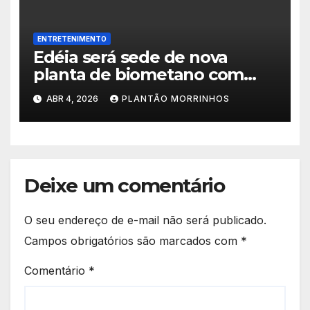
ENTRETENIMENTO
Edéia será sede de nova
planta de biometano com
investimento de R$ 245
ABR 4, 2026
PLANTÃO MORRINHOS
milhões
Deixe um comentário
O seu endereço de e-mail não será publicado.
Campos obrigatórios são marcados com
*
Comentário
*