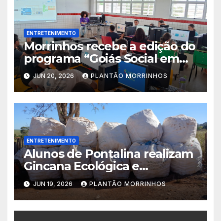
ENTRETENIMENTO
Morrinhos recebe a edição do
programa “Goiás Social em
Ação” com diversos serviços
JUN 20, 2026
PLANTÃO MORRINHOS
gratuitos
ENTRETENIMENTO
Alunos de Pontalina realizam
Gincana Ecológica e
conquistam visita ao Parque
JUN 19, 2026
PLANTÃO MORRINHOS
Jatobá Centenário em
Morrinhos.