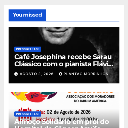
You missed
PRESS RELEASE
Café Josephina recebe Sarau
Clássico com o pianista Flávio
Varani nesta terça-feira
AGOSTO 3, 2026
PLANTÃO MORRINHOS
PRESS RELEASE
Almoço Solidário em prol do