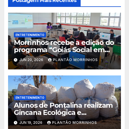
Postagem Mais Recentes
ENTRETENIMENTO
Morrinhos recebe a edição do
programa “Goiás Social em
Ação” com diversos serviços
JUN 20, 2026
PLANTÃO MORRINHOS
gratuitos
ENTRETENIMENTO
Alunos de Pontalina realizam
Gincana Ecológica e
conquistam visita ao Parque
JUN 19, 2026
PLANTÃO MORRINHOS
Jatobá Centenário em