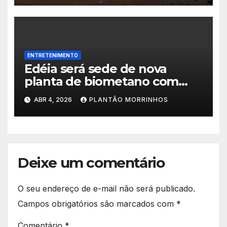
Morrinhos.
ENTRETENIMENTO
Edéia será sede de nova
planta de biometano com
investimento de R$ 245
ABR 4, 2026
PLANTÃO MORRINHOS
milhões
Deixe um comentário
O seu endereço de e-mail não será publicado.
Campos obrigatórios são marcados com
*
Comentário
*