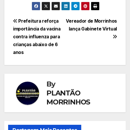
Navegação
Prefeitura reforça
Vereador de Morrinhos
importância da vacina
lança Gabinete Virtual
de
contra influenza para
Post
crianças abaixo de 6
anos
By
PLANTÃO
MORRINHOS