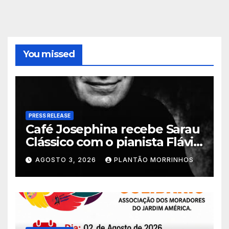
You missed
PRESS RELEASE
Café Josephina recebe Sarau
Clássico com o pianista Flávio
Varani nesta terça-feira
AGOSTO 3, 2026
PLANTÃO MORRINHOS