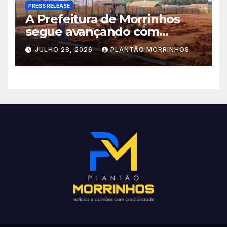
PRESS RELEASE
A Prefeitura de Morrinhos
segue avançando com
importantes investimentos
JULHO 28, 2026
PLANTÃO MORRINHOS
no Setor Arca de Noé.