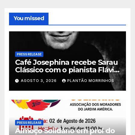
You missed
PRESS RELEASE
Café Josephina recebe Sarau
Clássico com o pianista Flávio
Varani nesta terça-feira
AGOSTO 3, 2026
PLANTÃO MORRINHOS
PRESS RELEASE
Almoço Solidário em prol do