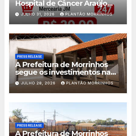
Hospital de Câncer Araújo
Jorge é realizado no Jardim
JULHO 31, 2026
PLANTÃO MORRINHOS
América
PRESS RELEASE
A Prefeitura de Morrinhos
segue os investimentos na
educação. A obra da Escola
JULHO 28, 2026
PLANTÃO MORRINHOS
Municipal Eudóxio de
Figueiredo avança em ritmo
acelerado e já ganha forma.
PRESS RELEASE
A Prefeitura de Morrinhos