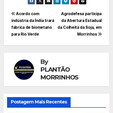
Navegação
Acordo com
Agrodefesa participa
indústria da Índia trará
da Abertura Estadual
de
fábrica de biometano
da Colheita da Soja, em
Post
para Rio Verde
Morrinhos
By
PLANTÃO
MORRINHOS
Postagem Mais Recentes