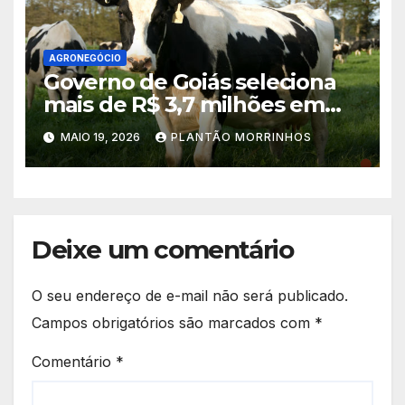
AGRONEGÓCIO
Governo de Goiás seleciona
mais de R$ 3,7 milhões em
propostas no PAA Leite 2026
MAIO 19, 2026
PLANTÃO MORRINHOS
Deixe um comentário
O seu endereço de e-mail não será publicado.
Campos obrigatórios são marcados com
*
Comentário
*