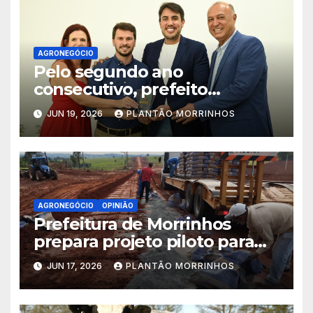
AGRONEGÓCIO
Pelo segundo ano
consecutivo, prefeito
Maycllyn Carreiro recebe
JUN 19, 2026
PLANTÃO MORRINHOS
Prêmio Prefeito Amigo da
Agricultura Familiar
AGRONEGÓCIO
OPINIÃO
Prefeitura de Morrinhos
prepara projeto piloto para
aplicação de solo-cimento em
JUN 17, 2026
PLANTÃO MORRINHOS
estradas vicinais