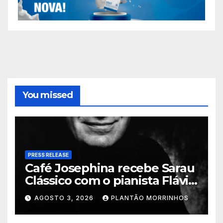
You missed
PRESS RELEASE
Café Josephina recebe Sarau
Clássico com o pianista Flávio
Varani nesta terça-feira
AGOSTO 3, 2026
PLANTÃO MORRINHOS