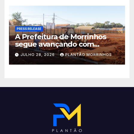
acelerado e já ganha forma.
PRESS RELEASE
A Prefeitura de Morrinhos
segue avançando com
importantes investimentos
JULHO 28, 2026
PLANTÃO MORRINHOS
no Setor Arca de Noé.