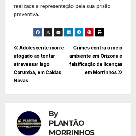
realizada a representação pela sua prisão
preventiva.
Navegação
Adolescente morre
Crimes contra o meio
afogado ao tentar
ambiente em Orizona e
de
atravessar lago
falsificação de licenças
Post
Corumbá, em Caldas
em Morrinhos
Novas
By
PLANTÃO
MORRINHOS