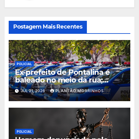
Postagem Mais Recentes
POLICIAL
Ex-prefeito de Pontalina é
baleado no meio da rua;
suspeito fugiu
JUL 21, 2026
PLANTÃO MORRINHOS
POLICIAL