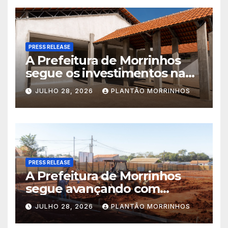
PRESS RELEASE
A Prefeitura de Morrinhos
segue os investimentos na
educação. A obra da Escola
JULHO 28, 2026
PLANTÃO MORRINHOS
Municipal Eudóxio de
Figueiredo avança em ritmo
acelerado e já ganha forma.
PRESS RELEASE
A Prefeitura de Morrinhos
segue avançando com
importantes investimentos
JULHO 28, 2026
PLANTÃO MORRINHOS
no Setor Arca de Noé.