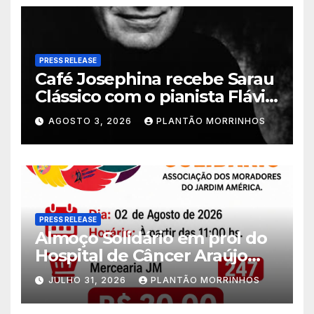
PRESS RELEASE
Café Josephina recebe Sarau
Clássico com o pianista Flávio
Varani nesta terça-feira
AGOSTO 3, 2026
PLANTÃO MORRINHOS
PRESS RELEASE
Almoço Solidário em prol do
Hospital de Câncer Araújo
Jorge é realizado no Jardim
JULHO 31, 2026
PLANTÃO MORRINHOS
América