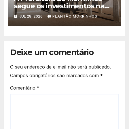
segue os investimentos na
educação. A obra da Escola
JUL 28, 2026
PLANTÃO MORRINHOS
Municipal Eudóxio de
Figueiredo avança em ritmo
acelerado e já ganha forma.
Deixe um comentário
O seu endereço de e-mail não será publicado.
Campos obrigatórios são marcados com
*
Comentário
*