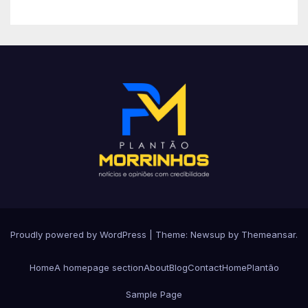
Proudly powered by WordPress
|
Theme: Newsup by
Themeansar
.
Home
A homepage section
About
Blog
Contact
Home
Plantão
Sample Page