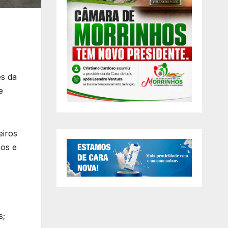
es da
e
eiros
cos e
s;