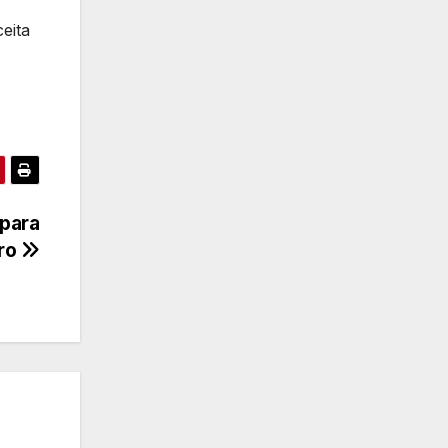
eita
 para
iro