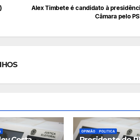
)
Alex Timbete é candidato à presidênc
Câmara pelo P
NHOS
A
OPINIÃO
POLITICA
ley Costa
Presidente do P