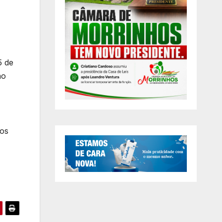
5 de
ão
nos