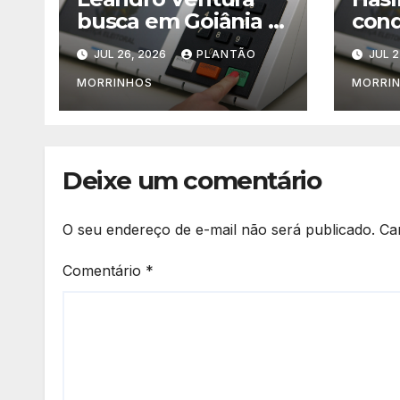
busca em Goiânia o
cond
fortalecimento para
nome
JUL 26, 2026
PLANTÃO
JUL 2
sua pré-candidatura
def
cand
MORRINHOS
MORRI
em 
Deixe um comentário
O seu endereço de e-mail não será publicado.
Ca
Comentário
*