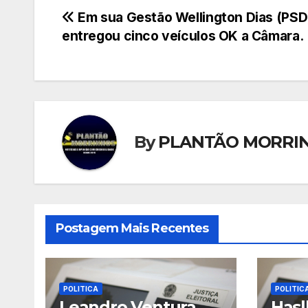
Navegação
Em sua Gestão Wellington Dias (PSD
entregou cinco veículos OK a Câmara.
de
Post
By
PLANTÃO MORRI
Postagem Mais Recentes
POLITICA
POLITIC
Leandro Ventura
Hasl