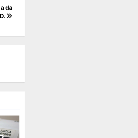
ia da
SD.
P