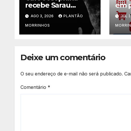
recebe Sarau
em p
Clássico com o
de C
AGO 3, 2026
PLANTÃO
JUL 3
pianista Flávio
Jorg
Varani nesta terça-
Jard
MORRINHOS
MORRI
feira
Deixe um comentário
O seu endereço de e-mail não será publicado.
Ca
Comentário
*