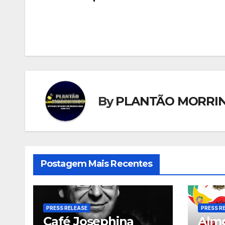
de
Post
By
PLANTÃO MORRI
Postagem Mais Recentes
PRESS RELEASE
PRESS R
Café Josephina
Almo