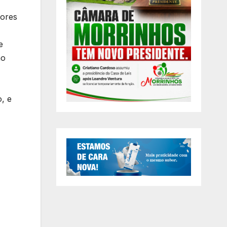
dores
e
ao
, e