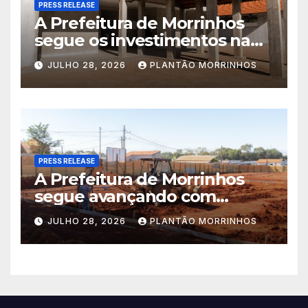
PRESS RELEASE
A Prefeitura de Morrinhos
segue os investimentos na
educação. A obra da Escola
JULHO 28, 2026
PLANTÃO MORRINHOS
Municipal Eudóxio de
Figueiredo avança em ritmo
acelerado e já ganha forma.
PRESS RELEASE
A Prefeitura de Morrinhos
segue avançando com
importantes investimentos
JULHO 28, 2026
PLANTÃO MORRINHOS
no Setor Arca de Noé.