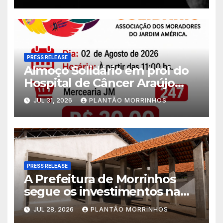
PRESS RELEASE
Almoço Solidário em prol do
Hospital de Câncer Araújo
Jorge é realizado no Jardim
JUL 31, 2026
PLANTÃO MORRINHOS
América
PRESS RELEASE
A Prefeitura de Morrinhos
segue os investimentos na
educação. A obra da Escola
JUL 28, 2026
PLANTÃO MORRINHOS
Municipal Eudóxio de