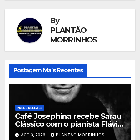
By
PLANTÃO
MORRINHOS
Postagem Mais Recentes
PRESS RELEASE
Café Josephina recebe Sarau
Clássico com o pianista Flávio
Varani nesta terça-feira
AGO 3, 2026
PLANTÃO MORRINHOS