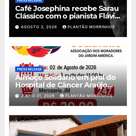
PRESS RELEASE
Café Josephina recebe Sarau
Clássico com o pianista Flávio
Varani nesta terça-feira
AGOSTO 3, 2026
PLANTÃO MORRINHOS
PRESS RELEASE
Almoço Solidário em prol do
Hospital de Câncer Araújo
Jorge é realizado no Jardim
JULHO 31, 2026
PLANTÃO MORRINHOS
América