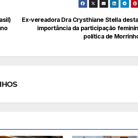
sil)
Ex-vereadora Dra Crysthiane Stella dest
uno
importância da participação femini
política de Morrin
NHOS