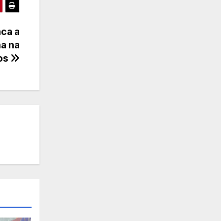
aca a
na na
hos