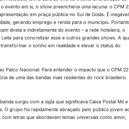
 o evento em si, o show preencheria uma lacuna: o CPM 2
resentação em praça pública no Sul de Goiás. É inegável
idade, gerando emprego e renda para o município. Portant
iam direta e indiretamente do evento – a rede hoteleira, o
 Leite para concretizar esse e outros grandes shows. A aj
a transformar o sonho em realidade e elevar o status do
o Palco Nacional: Para entender o impacto que o CPM 22
tória de uma das bandas mais resilientes do rock brasileiro.
anda surgiu com a sigla que significava Caixa Postal Mil e
ãs. O grupo foi rapidamente abraçado pelo público jovem a
k com letras que abordavam temas universais como amor,