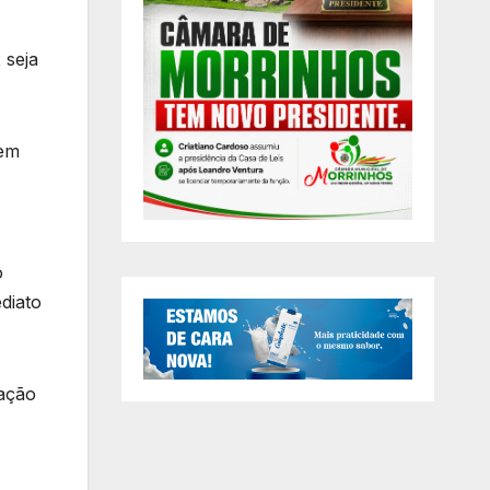
 seja
 em
o
ediato
ração