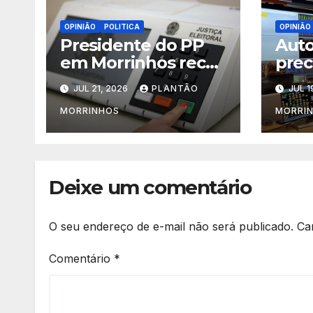
OPINIÃO
POLITICA
OPINIÃO
Presidente do PP
Auto
em Morrinhos recua
prec
de apoio a Magal e
Equa
JUL 21, 2026
PLANTÃO
JUL 1
declara aliança com
inve
Terezinha Amaral
rede
MORRINHOS
MORRI
Morr
Deixe um comentário
O seu endereço de e-mail não será publicado.
Ca
Comentário
*