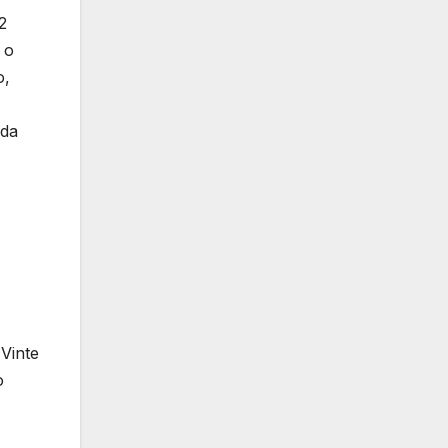
2
 o
o,
uda
 Vinte
o