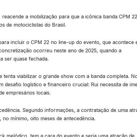
e, reacende a mobilização para que a icônica banda CPM 22
s de motociclistas do Brasil.
 para incluir o CPM 22 no line-up do evento, que acontece
oncretização ocorreu neste ano de 2025, quando a
 a ser quase fechada.
 tenta viabilizar o grande show com a banda completa. N
 desafio logístico e financeiro crucial: Rui necessita de im
de empresários locais.
cedência. Segundo informações, a contratação de uma at
 no mínimo, oito meses de antecedência.
ck melódico, tem a cara do evento e seria uma atração de