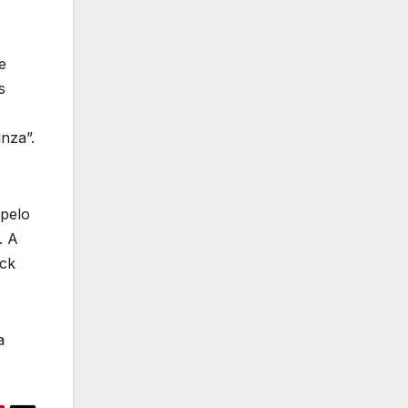
e
s
nza”.
 pelo
. A
ock
a