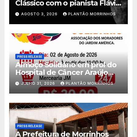
Clássico com o pianista Flávio
Varani nesta terça-feira
AGOSTO 3, 2026
PLANTÃO MORRINHOS
PRESS RELEASE
Almoço Solidário em prol do
Hospital de Câncer Araújo
Jorge é realizado no Jardim
JULHO 31, 2026
PLANTÃO MORRINHOS
América
PRESS RELEASE
A Prefeitura de Morrinhos