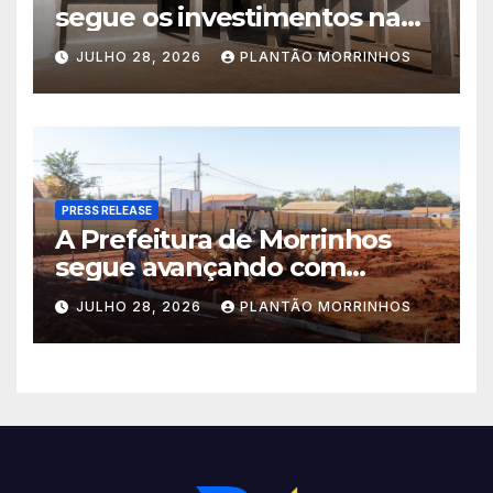
segue os investimentos na
educação. A obra da Escola
JULHO 28, 2026
PLANTÃO MORRINHOS
Municipal Eudóxio de
Figueiredo avança em ritmo
acelerado e já ganha forma.
PRESS RELEASE
A Prefeitura de Morrinhos
segue avançando com
importantes investimentos
JULHO 28, 2026
PLANTÃO MORRINHOS
no Setor Arca de Noé.