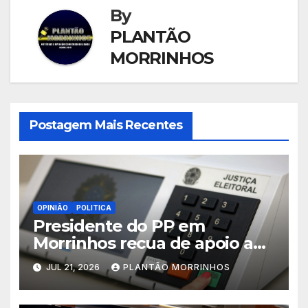
By
PLANTÃO
MORRINHOS
Postagem Mais Recentes
OPINIÃO
POLITICA
Presidente do PP em
Morrinhos recua de apoio a
Magal e declara aliança com
JUL 21, 2026
PLANTÃO MORRINHOS
Terezinha Amaral