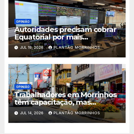
OPINIÃO
Autoridades precisam cobrar
Equatorial por mais
investimentos na rede
JUL 19, 2026
PLANTÃO MORRINHOS
elétrica de Morrinhos
OPINIÃO
Trabalhadores em Morrinhos
têm capacitação, mas
empresas exigem
JUL 14, 2026
PLANTÃO MORRINHOS
experiência