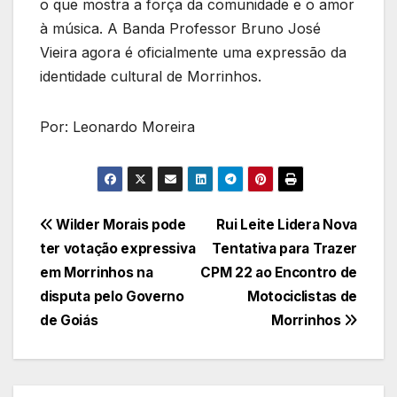
o que mostra a força da comunidade e o amor
à música. A Banda Professor Bruno José
Vieira agora é oficialmente uma expressão da
identidade cultural de Morrinhos.
Por: Leonardo Moreira
Navegação
Wilder Morais pode
Rui Leite Lidera Nova
ter votação expressiva
Tentativa para Trazer
de
em Morrinhos na
CPM 22 ao Encontro de
Post
disputa pelo Governo
Motociclistas de
de Goiás
Morrinhos