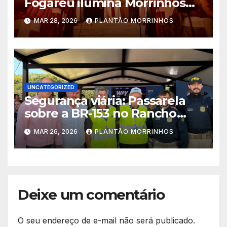
Fogaréu ilumina Morrinhos
no dia 30
MAR 28, 2026
PLANTÃO MORRINHOS
UNCATEGORIZED
Segurança viária: Passarela
sobre a BR-153 no Rancho
Alegre sairá do papel em 100
MAR 26, 2026
PLANTÃO MORRINHOS
dias
Deixe um comentário
O seu endereço de e-mail não será publicado.