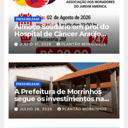
PRESS RELEASE
Almoço Solidário em prol do
Hospital de Câncer Araújo
Jorge é realizado no Jardim
JULHO 31, 2026
PLANTÃO MORRINHOS
América
PRESS RELEASE
A Prefeitura de Morrinhos
segue os investimentos na
educação. A obra da Escola
JULHO 28, 2026
PLANTÃO MORRINHOS
Municipal Eudóxio de
Figueiredo avança em ritmo
acelerado e já ganha forma.