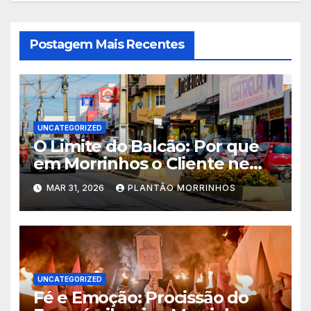
Postagem Mais Recentes
UNCATEGORIZED
O Limite do Balcão: Por que
em Morrinhos o Cliente nem
Sempre tem Razão
MAR 31, 2026
PLANTÃO MORRINHOS
UNCATEGORIZED
Fé e Emoção: Procissão do