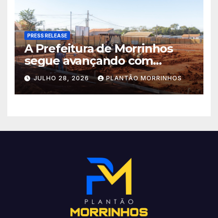
PRESS RELEASE
A Prefeitura de Morrinhos
segue avançando com
importantes investimentos
JULHO 28, 2026
PLANTÃO MORRINHOS
no Setor Arca de Noé.