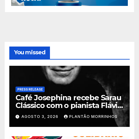
You missed
PRESS RELEASE
Café Josephina recebe Sarau
Clássico com o pianista Flávio
Varani nesta terça-feira
AGOSTO 3, 2026
PLANTÃO MORRINHOS