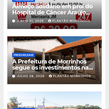
Almoço Solidário em prol do
Hospital de Câncer Araújo
Jorge é realizado no Jardim
JULHO 31, 2026
PLANTÃO MORRINHOS
América
PRESS RELEASE
A Prefeitura de Morrinhos
segue os investimentos na
educação. A obra da Escola
JULHO 28, 2026
PLANTÃO MORRINHOS
Municipal Eudóxio de
Figueiredo avança em ritmo
acelerado e já ganha forma.