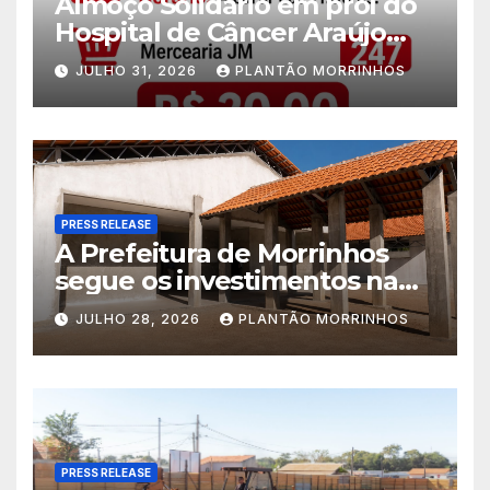
Almoço Solidário em prol do
Hospital de Câncer Araújo
Jorge é realizado no Jardim
JULHO 31, 2026
PLANTÃO MORRINHOS
América
PRESS RELEASE
A Prefeitura de Morrinhos
segue os investimentos na
educação. A obra da Escola
JULHO 28, 2026
PLANTÃO MORRINHOS
Municipal Eudóxio de
Figueiredo avança em ritmo
acelerado e já ganha forma.
PRESS RELEASE