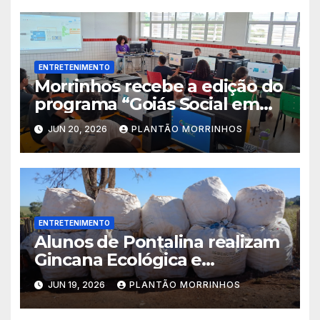
ENTRETENIMENTO
Morrinhos recebe a edição do
programa “Goiás Social em
Ação” com diversos serviços
JUN 20, 2026
PLANTÃO MORRINHOS
gratuitos
ENTRETENIMENTO
Alunos de Pontalina realizam
Gincana Ecológica e
conquistam visita ao Parque
JUN 19, 2026
PLANTÃO MORRINHOS
Jatobá Centenário em
Morrinhos.