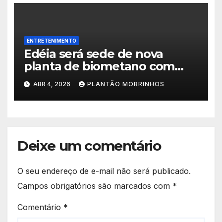
ENTRETENIMENTO
Edéia será sede de nova
planta de biometano com
investimento de R$ 245
ABR 4, 2026
PLANTÃO MORRINHOS
milhões
Deixe um comentário
O seu endereço de e-mail não será publicado.
Campos obrigatórios são marcados com
*
Comentário
*