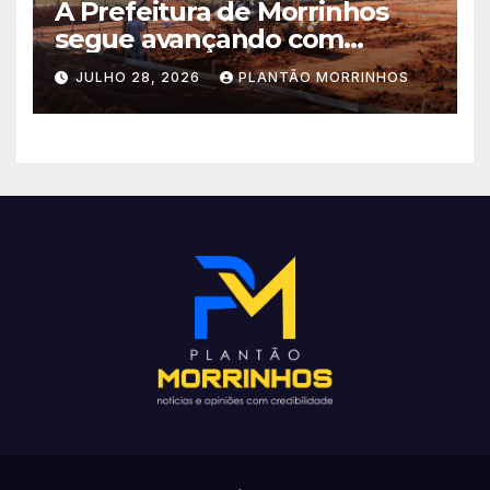
A Prefeitura de Morrinhos
segue avançando com
importantes investimentos
JULHO 28, 2026
PLANTÃO MORRINHOS
no Setor Arca de Noé.