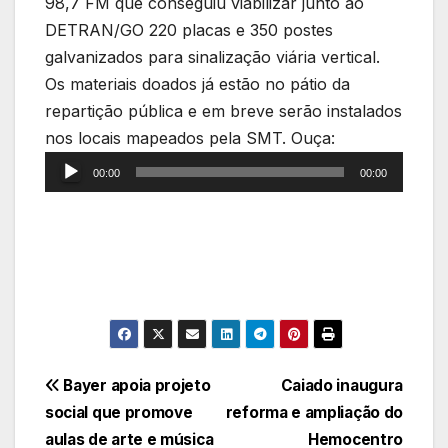
98,7 FM que conseguiu viabilizar junto ao
DETRAN/GO 220 placas e 350 postes
galvanizados para sinalização viária vertical.
Os materiais doados já estão no pátio da
repartição pública e em breve serão instalados
Tocador
nos locais mapeados pela SMT. Ouça:
de
00:00
00:00
áudio
Navegação
Bayer apoia projeto
Caiado inaugura
social que promove
reforma e ampliação do
de
aulas de arte e música
Hemocentro