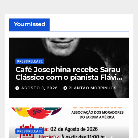
You missed
PRESS RELEASE
Café Josephina recebe Sarau
Clássico com o pianista Flávio
Varani nesta terça-feira
AGOSTO 3, 2026
PLANTÃO MORRINHOS
PRESS RELEASE