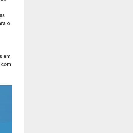
vas
ara o
os em
, com