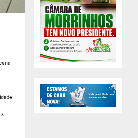
ceria
tidade
s.