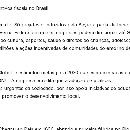
tivos fiscais no Brasil
um dos 80 projetos conduzidos pela Bayer a partir de Incen
 Governo Federal em que as empresas podem direcionar até 
de cultura, esportes, saúde e direitos de crianças, adolesc
 milhões a ações incentivadas de comunidades do entorno d
 Global, e estimulou metas para 2030 que estão alinhadas c
ONU. A empresa acredita que a adoção de práticas
 urgentes da sociedade, por isso apoia iniciativas de educ
ra promover o desenvolvimento local.
 Chegou ao País em 1896, abrindo a primeira fábrica no Rio