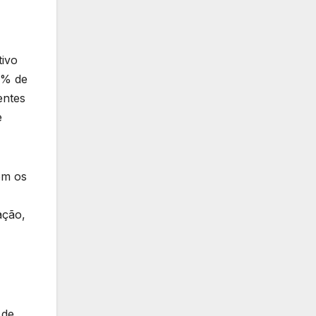
tivo
9% de
entes
e
om os
ação,
 de