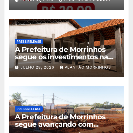
América
PRESS RELEASE
A Prefeitura de Morrinhos
segue os investimentos na
educação. A obra da Escola
JULHO 28, 2026
PLANTÃO MORRINHOS
Municipal Eudóxio de
Figueiredo avança em ritmo
acelerado e já ganha forma.
PRESS RELEASE
A Prefeitura de Morrinhos
segue avançando com
importantes investimentos