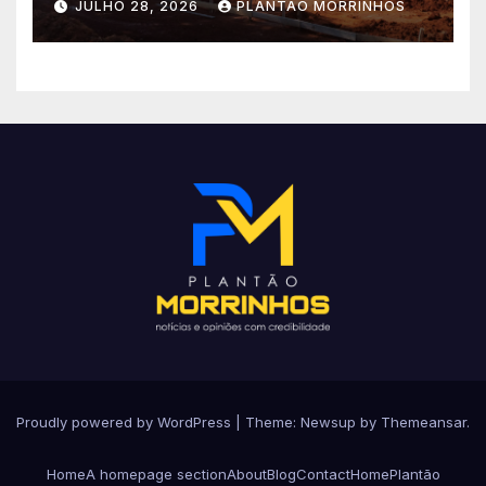
JULHO 28, 2026
PLANTÃO MORRINHOS
no Setor Arca de Noé.
Proudly powered by WordPress
|
Theme: Newsup by
Themeansar
.
Home
A homepage section
About
Blog
Contact
Home
Plantão