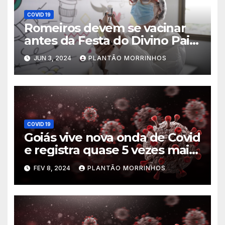
COVID 19
Romeiros devem se vacinar
antes da Festa do Divino Pai
Eterno
JUN 3, 2024
PLANTÃO MORRINHOS
COVID 19
Goiás vive nova onda de Covid
e registra quase 5 vezes mais
casos que mesmo período de
FEV 8, 2024
PLANTÃO MORRINHOS
2023, diz Saúde