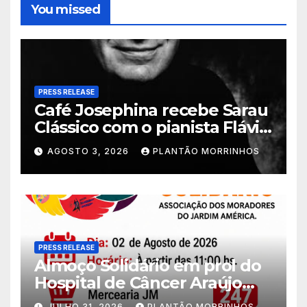
You missed
PRESS RELEASE
Café Josephina recebe Sarau
Clássico com o pianista Flávio
Varani nesta terça-feira
AGOSTO 3, 2026
PLANTÃO MORRINHOS
PRESS RELEASE
Almoço Solidário em prol do
Hospital de Câncer Araújo
Jorge é realizado no Jardim
JULHO 31, 2026
PLANTÃO MORRINHOS