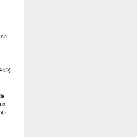
 no
(PcD)
de
nua
nto