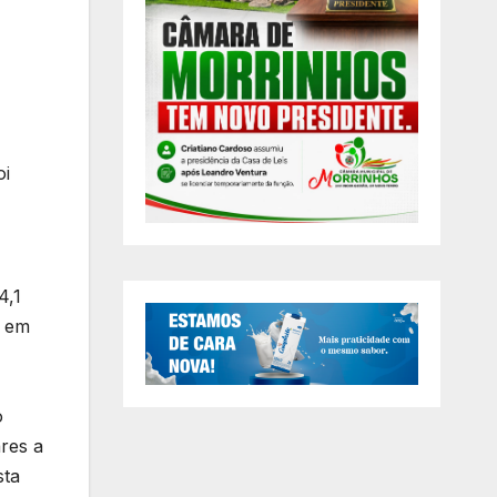
oi
4,1
l em
o
res a
sta