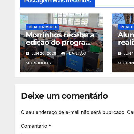
Postagem Mais Recentes
ENTRETENIMENTO
ENTRET
Morrinhos recebe a
Alun
edição do programa
real
“Goiás Social em
Ecol
JUN 20, 2026
PLANTÃO
JUN 1
Ação” com diversos
conq
serviços gratuitos
ao P
MORRINHOS
MORRI
Cent
Morr
Deixe um comentário
O seu endereço de e-mail não será publicado.
Ca
Comentário
*