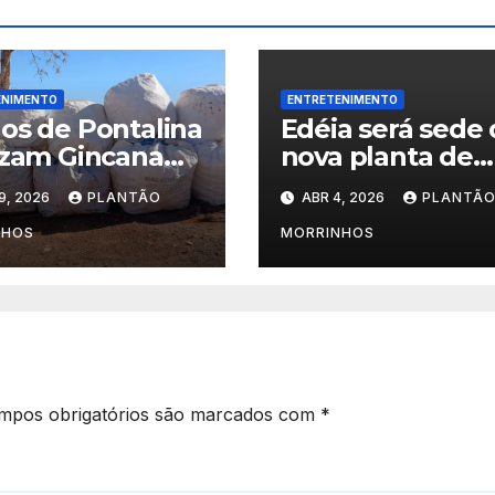
ENIMENTO
ENTRETENIMENTO
os de Pontalina
Edéia será sede
izam Gincana
nova planta de
ógica e
biometano com
9, 2026
PLANTÃO
ABR 4, 2026
PLANTÃ
uistam visita
investimento de
arque Jatobá
245 milhões
NHOS
MORRINHOS
enário em
inhos.
mpos obrigatórios são marcados com
*