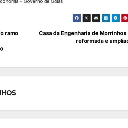
 Economia – Governo de Goiás
do ramo
Casa da Engenharia de Morrinhos
reformada e ampli
ão
NHOS