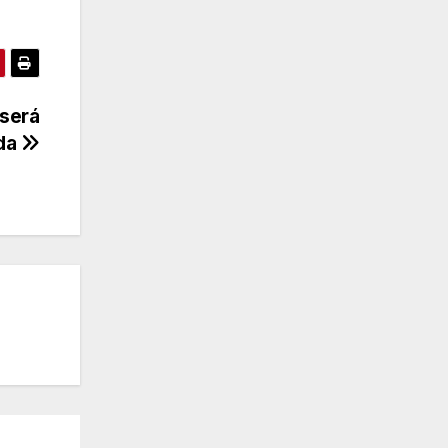
 será
ada