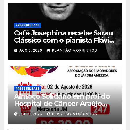
PRESS RELEASE
Café Josephina recebe Sarau
Clássico com o pianista Flávio
Varani nesta terça-feira
AGO 3, 2026
PLANTÃO MORRINHOS
PRESS RELEASE
Almoço Solidário em prol do
Hospital de Câncer Araújo
Jorge é realizado no Jardim
JUL 31, 2026
PLANTÃO MORRINHOS
América