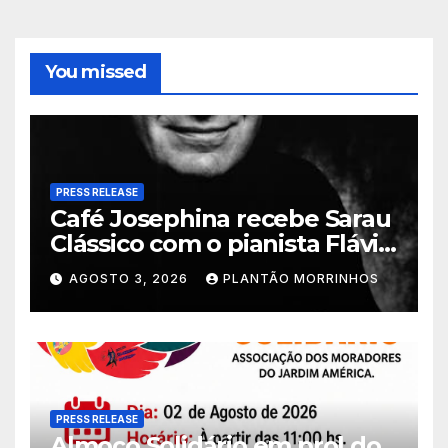
You missed
PRESS RELEASE
Café Josephina recebe Sarau
Clássico com o pianista Flávio
Varani nesta terça-feira
AGOSTO 3, 2026
PLANTÃO MORRINHOS
PRESS RELEASE
Almoço Solidário em prol do