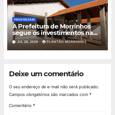
PRESS RELEASE
A Prefeitura de Morrinhos
segue os investimentos na
educação. A obra da Escola
JUL 28, 2026
PLANTÃO MORRINHOS
Municipal Eudóxio de
Figueiredo avança em ritmo
acelerado e já ganha forma.
Deixe um comentário
O seu endereço de e-mail não será publicado.
Campos obrigatórios são marcados com
*
Comentário
*