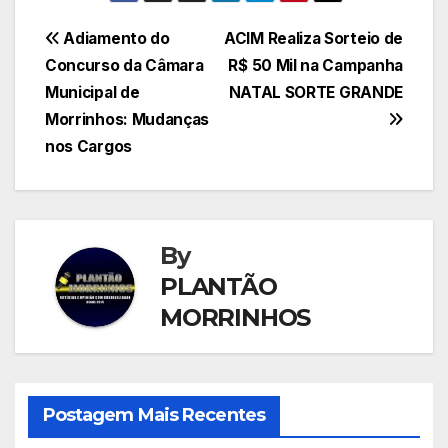
Navegação
Adiamento do
ACIM Realiza Sorteio de
Concurso da Câmara
R$ 50 Mil na Campanha
de
Municipal de
NATAL SORTE GRANDE
Post
Morrinhos: Mudanças
nos Cargos
By
PLANTÃO
MORRINHOS
Postagem Mais Recentes