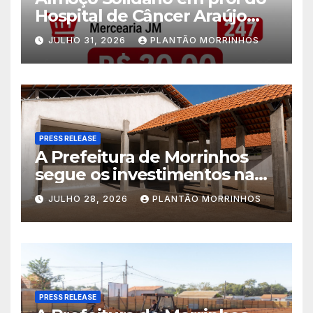
Hospital de Câncer Araújo
Jorge é realizado no Jardim
JULHO 31, 2026
PLANTÃO MORRINHOS
América
PRESS RELEASE
A Prefeitura de Morrinhos
segue os investimentos na
educação. A obra da Escola
JULHO 28, 2026
PLANTÃO MORRINHOS
Municipal Eudóxio de
Figueiredo avança em ritmo
acelerado e já ganha forma.
PRESS RELEASE