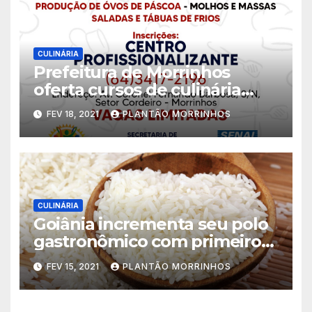
CULINÁRIA
Prefeitura de Morrinhos
oferta cursos de culinária
para moradores de Morrinhos
FEV 18, 2021
PLANTÃO MORRINHOS
CULINÁRIA
Goiânia incrementa seu polo
gastronômico com primeiro
Restobier da cidade, com
FEV 15, 2021
PLANTÃO MORRINHOS
itens exclusivos