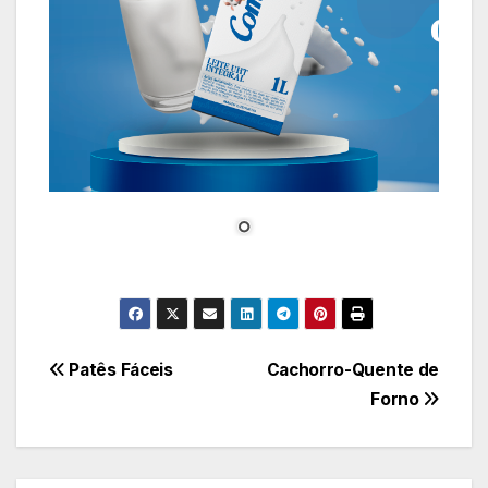
Navegação
Patês Fáceis
Cachorro-Quente de
Forno
de
Post