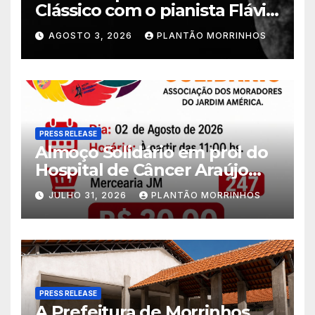
Clássico com o pianista Flávio
Varani nesta terça-feira
AGOSTO 3, 2026
PLANTÃO MORRINHOS
PRESS RELEASE
Almoço Solidário em prol do
Hospital de Câncer Araújo
Jorge é realizado no Jardim
JULHO 31, 2026
PLANTÃO MORRINHOS
América
PRESS RELEASE
A Prefeitura de Morrinhos