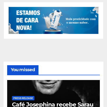
You missed
PRESS RELEASE
Café Josephina recebe Sarau