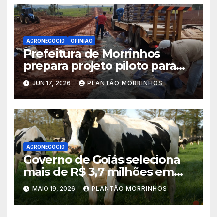
AGRONEGÓCIO
OPINIÃO
Prefeitura de Morrinhos
prepara projeto piloto para
aplicação de solo-cimento em
JUN 17, 2026
PLANTÃO MORRINHOS
estradas vicinais
AGRONEGÓCIO
Governo de Goiás seleciona
mais de R$ 3,7 milhões em
propostas no PAA Leite 2026
MAIO 19, 2026
PLANTÃO MORRINHOS