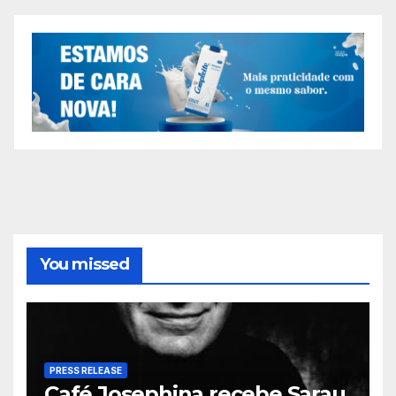
You missed
PRESS RELEASE
Café Josephina recebe Sarau