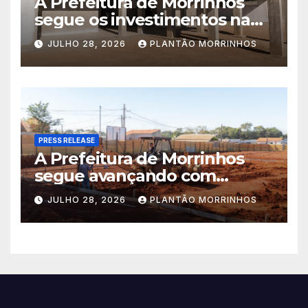
A Prefeitura de Morrinhos
segue os investimentos na
educação. A obra da Escola
JULHO 28, 2026
PLANTÃO MORRINHOS
Municipal Eudóxio de
Figueiredo avança em ritmo
acelerado e já ganha forma.
PRESS RELEASE
A Prefeitura de Morrinhos
segue avançando com
importantes investimentos
JULHO 28, 2026
PLANTÃO MORRINHOS
no Setor Arca de Noé.