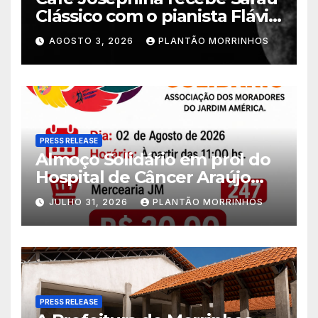
Clássico com o pianista Flávio
Varani nesta terça-feira
AGOSTO 3, 2026
PLANTÃO MORRINHOS
PRESS RELEASE
Almoço Solidário em prol do
Hospital de Câncer Araújo
Jorge é realizado no Jardim
JULHO 31, 2026
PLANTÃO MORRINHOS
América
PRESS RELEASE