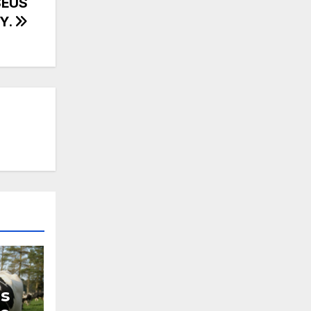
SEUS
Y.
s