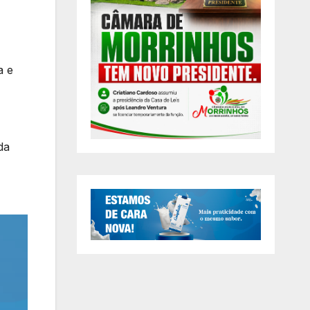
a e
da