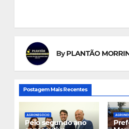
de
Post
By
PLANTÃO MORRI
Postagem Mais Recentes
AGRONEGÓCIO
AGRONE
Pelo segundo ano
Pref