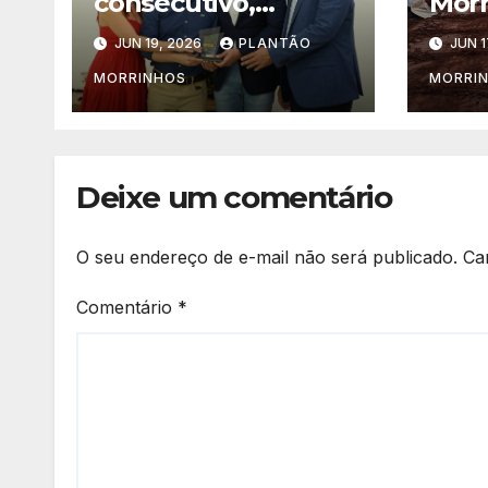
consecutivo,
Morr
prefeito Maycllyn
proj
JUN 19, 2026
PLANTÃO
JUN 1
Carreiro recebe
apli
Prêmio Prefeito
cim
MORRINHOS
MORRI
Amigo da
estr
Agricultura Familiar
Deixe um comentário
O seu endereço de e-mail não será publicado.
Ca
Comentário
*