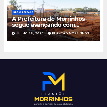
PRESS RELEASE
A Prefeitura de Morrinhos
segue avançando com
importantes investimentos
JULHO 28, 2026
PLANTÃO MORRINHOS
no Setor Arca de Noé.