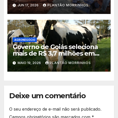
aplicação de solo-cimento em
JUN 17, 2026
PLANTÃO MORRINHOS
estradas vicinais
AGRONEGÓCIO
Governo de Goiás seleciona
mais de R$ 3,7 milhões em
propostas no PAA Leite 2026
MAIO 19, 2026
PLANTÃO MORRINHOS
Deixe um comentário
O seu endereço de e-mail não será publicado.
Campos obrigatórios são marcados com
*