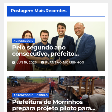
Postagem Mais Recentes
AGRONEGÓCIO
Pelo segundo ano
consecutivo, prefeito
Maycllyn Carreiro recebe
JUN 19, 2026
PLANTÃO MORRINHOS
Prêmio Prefeito Amigo da
Agricultura Familiar
AGRONEGÓCIO
OPINIÃO
Prefeitura de Morrinhos
prepara projeto piloto para