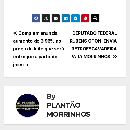
Navegação
Complem anuncia
DEPUTADO FEDERAL
aumento de 3,96% no
RUBENS OTONI ENVIA
de
preço do leite que será
RETROESCAVADEIRA
Post
entregue a partir de
PARA MORRINHOS.
janeiro
By
PLANTÃO
MORRINHOS