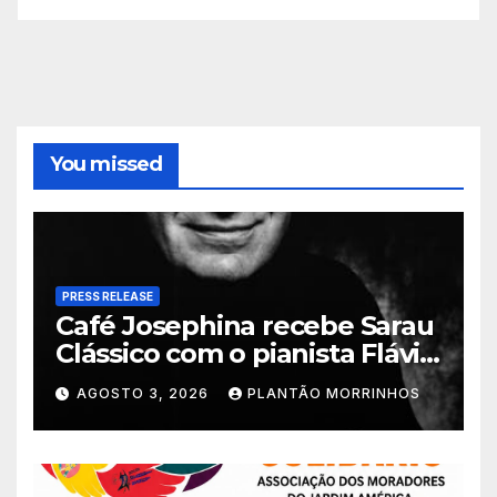
You missed
PRESS RELEASE
Café Josephina recebe Sarau
Clássico com o pianista Flávio
Varani nesta terça-feira
AGOSTO 3, 2026
PLANTÃO MORRINHOS