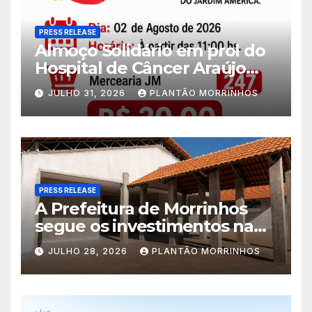
PRESS RELEASE
Almoço Solidário em prol do
Hospital de Câncer Araújo
Jorge é realizado no Jardim
JULHO 31, 2026
PLANTÃO MORRINHOS
América
PRESS RELEASE
A Prefeitura de Morrinhos
segue os investimentos na
educação. A obra da Escola
JULHO 28, 2026
PLANTÃO MORRINHOS
Municipal Eudóxio de
Figueiredo avança em ritmo
acelerado e já ganha forma.