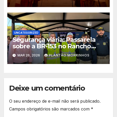
UNCATEGORIZED
Segurança viária: Passarela
sobre a BR-153 no Rancho
Alegre sairá do papel em 100
MAR 26, 2026
PLANTÃO MORRINHOS
dias
Deixe um comentário
O seu endereço de e-mail não será publicado.
Campos obrigatórios são marcados com
*