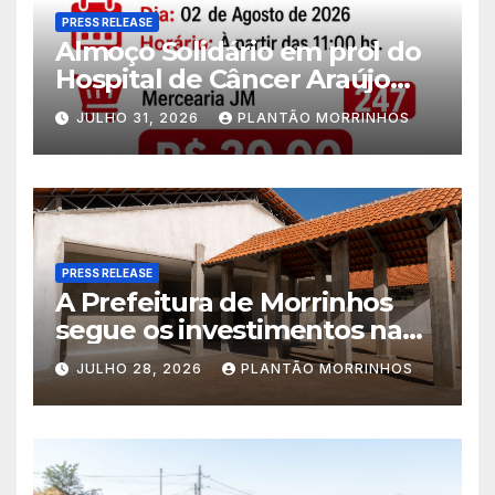
PRESS RELEASE
Almoço Solidário em prol do
Hospital de Câncer Araújo
Jorge é realizado no Jardim
JULHO 31, 2026
PLANTÃO MORRINHOS
América
PRESS RELEASE
A Prefeitura de Morrinhos
segue os investimentos na
educação. A obra da Escola
JULHO 28, 2026
PLANTÃO MORRINHOS
Municipal Eudóxio de
Figueiredo avança em ritmo
acelerado e já ganha forma.