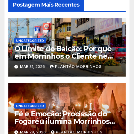
Postagem Mais Recentes
UNCATEGORIZED
O Limite do Balcão: Por que
em Morrinhos o Cliente nem
Sempre tem Razão
MAR 31, 2026
PLANTÃO MORRINHOS
UNCATEGORIZED
Fé e Emoção: Procissão do
Fogaréu ilumina Morrinhos
no dia 30
MAR 28, 2026
PLANTÃO MORRINHOS