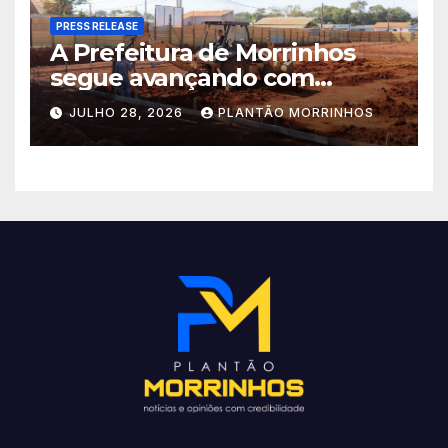
PRESS RELEASE
A Prefeitura de Morrinhos
segue avançando com
importantes investimentos
JULHO 28, 2026
PLANTÃO MORRINHOS
no Setor Arca de Noé.