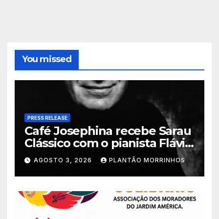
You missed
PRESS RELEASE
Café Josephina recebe Sarau
Clássico com o pianista Flávio
Varani nesta terça-feira
AGOSTO 3, 2026
PLANTÃO MORRINHOS